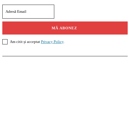
MĂ ABONEZ
Am citit și acceptat
Privacy Policy
.
Casoteca.ro
Noutăți
Amenajări
Grădină
Info Util
InformaTeca.ro
Știri
Politică
Economie
Educație
Sport
Agricultură
Casă și Grădină
Agroteca.ro
La Zi
Produse
Utilaje
Pedagoteca.ro
Știrile din Educație
Preșcolar
Școală
Universitar
Studii în Străinătate
MoneyBuzz
Bani
Business
Tech
Green
Retail
București
English
Goool.ro
Superliga
Liga 2
Liga 3
Steaua
Dinamo
Rapid