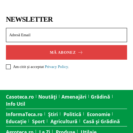
NEWSLETTER
MĂ ABONEZ
Am citit și acceptat
Privacy Policy
.
Casoteca.ro
Noutăți
Amenajări
Grădină
Info Util
InformaTeca.ro
Știri
Politică
Economie
Educație
Sport
Agricultură
Casă și Grădină
Agroteca.ro
La Zi
Produse
Utilaje