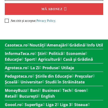
MĂ ABONEZ
Am citit și acceptat
Privacy Policy
.
Casoteca.ro
Noutăți
Amenajări
Grădină
Info Util
InformaTeca.ro
Știri
Politică
Economie
Educație
Sport
Agricultură
Casă și Grădină
Agroteca.ro
La Zi
Produse
Utilaje
Pedagoteca.ro
Știrile din Educație
Preșcolar
Școală
Universitar
Studii în Străinătate
MoneyBuzz
Bani
Business
Tech
Green
Retail
București
English
Goool.ro
Superliga
Liga 2
Liga 3
Steaua