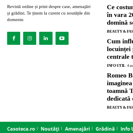
Ce costu
Revistă online și print despre case, amenajări
și grădini. Te ținem la curent cu noutățile din
în vara 2
domeniu
domină se
BEAUTY & FA
Cum influ
locuinței
centrale 
INFO UTIL
4 a
Romeo B
imaginea
toamnă T
dedicată
BEAUTY & FA
Casoteca.ro
Noutăți
Amenajări
Grădină
Info 