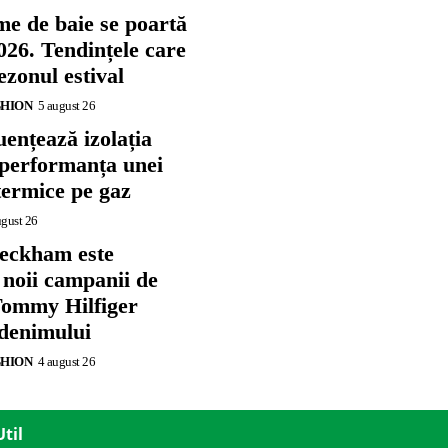
me de baie se poartă
026. Tendințele care
zonul estival
SHION
5 august 26
ențează izolația
 performanța unei
termice pe gaz
ugust 26
eckham este
 noii campanii de
ommy Hilfiger
 denimului
SHION
4 august 26
Util