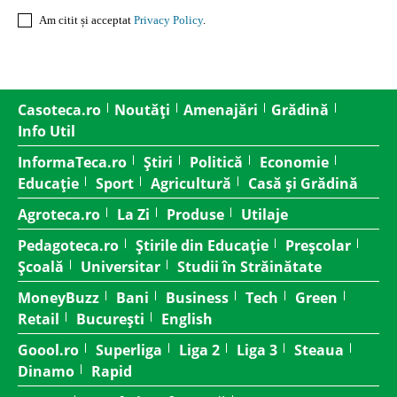
Am citit și acceptat
Privacy Policy
.
Casoteca.ro
Noutăți
Amenajări
Grădină
Info Util
InformaTeca.ro
Știri
Politică
Economie
Educație
Sport
Agricultură
Casă și Grădină
Agroteca.ro
La Zi
Produse
Utilaje
Pedagoteca.ro
Știrile din Educație
Preșcolar
Școală
Universitar
Studii în Străinătate
MoneyBuzz
Bani
Business
Tech
Green
Retail
București
English
Goool.ro
Superliga
Liga 2
Liga 3
Steaua
Dinamo
Rapid