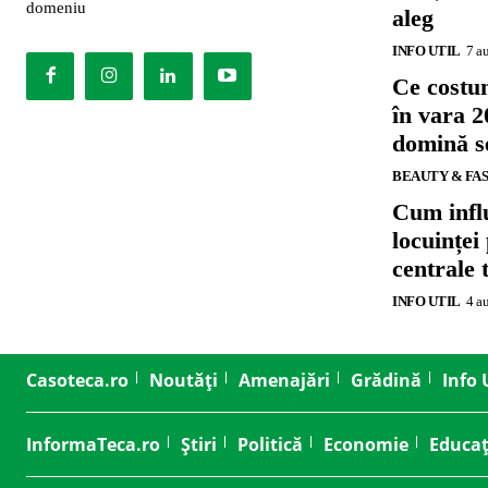
domeniu
aleg
INFO UTIL
7 a
Ce costu
în vara 2
domină se
BEAUTY & FA
Cum influ
locuinței
centrale 
INFO UTIL
4 a
Casoteca.ro
Noutăți
Amenajări
Grădină
Info 
InformaTeca.ro
Știri
Politică
Economie
Educaț