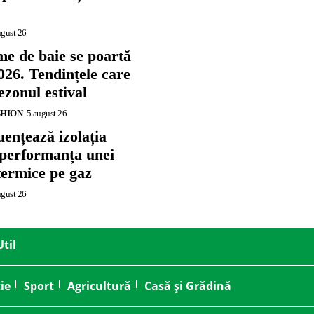
ugust 26
me de baie se poartă
026. Tendințele care
zonul estival
SHION
5 august 26
ențează izolația
 performanța unei
termice pe gaz
ugust 26
Util
ie
Sport
Agricultură
Casă și Grădină