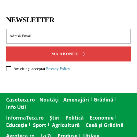
NEWSLETTER
MĂ ABONEZ
Am citit și acceptat
Privacy Policy
.
Casoteca.ro
Noutăți
Amenajări
Grădină
Info Util
InformaTeca.ro
Știri
Politică
Economie
Educație
Sport
Agricultură
Casă și Grădină
Agroteca.ro
La Zi
Produse
Utilaje