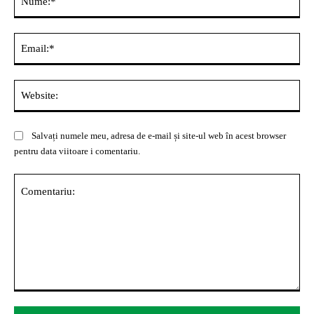
Ema
Web
Salvați numele meu, adresa de e-mail și site-ul web în acest browser
pentru data viitoare i comentariu.
Comentariu: