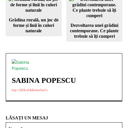
Grădina rurală, un joc de
forme și linii în culori
Dezvoltarea unei grădini
naturale
contemporane. Ce plante
trebuie să îți cumperi
SABINA POPESCU
http://DDLxE&Kidm(OaUx
LĂSAȚI UN MESAJ
Nu