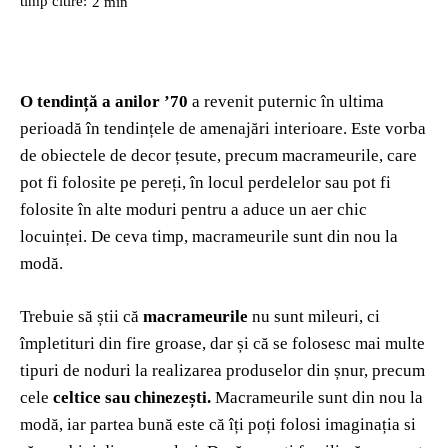
timp citire:
2
min
O tendință a anilor ’70
a revenit puternic în ultima
perioadă în tendințele de amenajări interioare. Este vorba
de obiectele de decor țesute, precum macrameurile, care
pot fi folosite pe pereți, în locul perdelelor sau pot fi
folosite în alte moduri pentru a aduce un aer chic
locuinței. De ceva timp, macrameurile sunt din nou la
modă.
Trebuie să știi că
macrameurile
nu sunt mileuri, ci
împletituri din fire groase, dar și că se folosesc mai multe
tipuri de noduri la realizarea produselor din șnur, precum
cele
celtice sau chinezești.
Macrameurile sunt din nou la
modă, iar partea bună este că îți poți folosi imaginația si