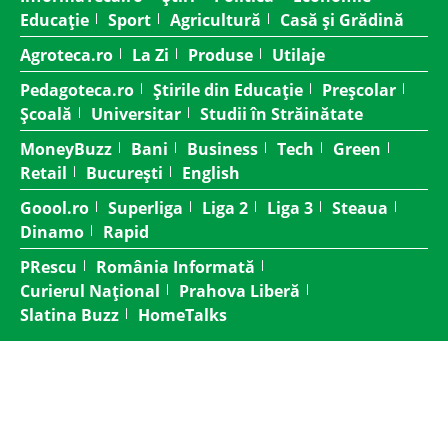
Educație
Sport
Agricultură
Casă și Grădină
Agroteca.ro
La Zi
Produse
Utilaje
Pedagoteca.ro
Știrile din Educație
Preșcolar
Școală
Universitar
Studii în Străinătate
MoneyBuzz
Bani
Business
Tech
Green
Retail
București
English
Goool.ro
Superliga
Liga 2
Liga 3
Steaua
Dinamo
Rapid
PRescu
România Informată
Curierul Național
Prahova Liberă
Slatina Buzz
HomeTalks