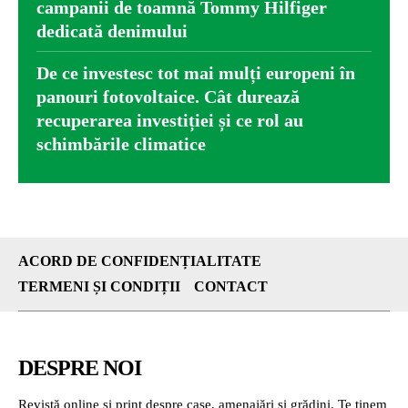
campanii de toamnă Tommy Hilfiger
dedicată denimului
De ce investesc tot mai mulți europeni în
panouri fotovoltaice. Cât durează
recuperarea investiției și ce rol au
schimbările climatice
ACORD DE CONFIDENȚIALITATE
TERMENI ȘI CONDIȚII
CONTACT
DESPRE NOI
Revistă online și print despre case, amenajări și grădini. Te ținem