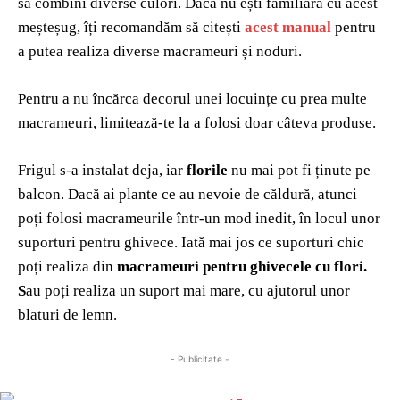
să combini diverse culori. Dacă nu ești familiară cu acest
meșteșug, îți recomandăm să citești
acest manual
pentru
a putea realiza diverse macrameuri și noduri.
Pentru a nu încărca decorul unei locuințe cu prea multe
macrameuri, limitează-te la a folosi doar câteva produse.
Frigul s-a instalat deja, iar
florile
nu mai pot fi ținute pe
balcon. Dacă ai plante ce au nevoie de căldură, atunci
poți folosi macrameurile într-un mod inedit, în locul unor
suporturi pentru ghivece. Iată mai jos ce suporturi chic
poți realiza din
macrameuri pentru ghivecele cu flori.
S
au poți realiza un suport mai mare, cu ajutorul unor
blaturi de lemn.
- Publicitate -