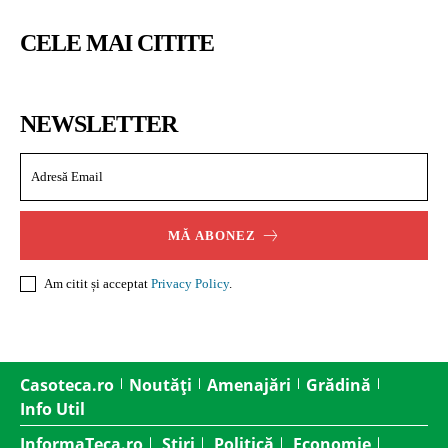
CELE MAI CITITE
NEWSLETTER
MĂ ABONEZ
Am citit și acceptat
Privacy Policy
.
Casoteca.ro
Noutăți
Amenajări
Grădină
Info Util
InformaTeca.ro
Știri
Politică
Economie