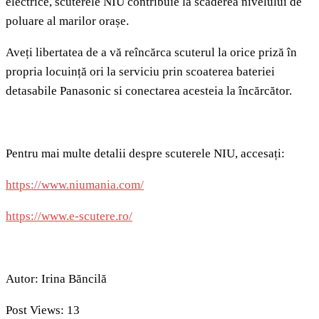
electrice, scuterele NIU contribuie la scăderea nivelului de
poluare al marilor orașe.
Aveți libertatea de a vă reîncărca scuterul la orice priză în
propria locuință ori la serviciu prin scoaterea bateriei
detasabile Panasonic si conectarea acesteia la încărcător.
Pentru mai multe detalii despre scuterele NIU, accesați:
https://www.niumania.com/
https://www.e-scutere.ro/
Autor: Irina Băncilă
Post Views:
13