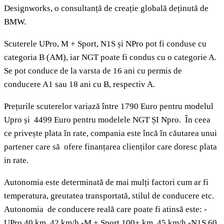
Designworks, o consultanță de creație globală deținută de
BMW.
Scuterele UPro, M + Sport, N1S și NPro pot fi conduse cu
categoria B (AM), iar NGT poate fi condus cu o categorie A.
Se pot conduce de la varsta de 16 ani cu permis de
conducere A1 sau 18 ani cu B, respectiv A.
Prețurile scuterelor variază între 1790 Euro pentru modelul
Upro și 4499 Euro pentru modelele NGT ȘI Npro. În ceea
ce privește plata în rate, compania este încă în căutarea unui
partener care să ofere finanțarea clienților care doresc plata
in rate.
Autonomia este determinată de mai mulți factori cum ar fi
temperatura, greutatea transportată, stilul de conducere etc.
Autonomia de conducere reală care poate fi atinsă este: -
UPro 40 km, 42 km/h -M + Sport 100+ km, 45 km/h -N1S 60