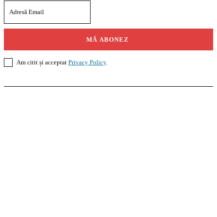
MĂ ABONEZ
Am citit și acceptat
Privacy Policy
.
Casoteca.ro
Noutăți
Amenajări
Grădină
Info Util
InformaTeca.ro
Știri
Politică
Economie
Educație
Sport
Agricultură
Casă și Grădină
Agroteca.ro
La Zi
Produse
Utilaje
Pedagoteca.ro
Știrile din Educație
Preșcolar
Școală
Universitar
Studii în Străinătate
MoneyBuzz
Bani
Business
Tech
Green
Retail
București
English
Goool.ro
Superliga
Liga 2
Liga 3
Steaua
Dinamo
Rapid
PRescu
România Informată
Curierul Național