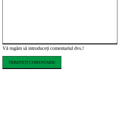
Vă rugăm să introduceți comentariul dvs.!
ARTICOLE POPULARE
Cofrajele pentru planșee: ce sunt, ce tipuri
există și cum se aleg