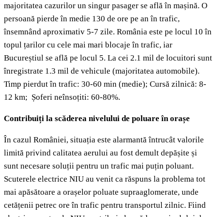
majoritatea cazurilor un singur pasager se află în mașină. O
persoană pierde în medie 130 de ore pe an în trafic,
însemnând aproximativ 5-7 zile. România este pe locul 10 în
topul țarilor cu cele mai mari blocaje în trafic, iar
Bucureștiul se află pe locul 5. La cei 2.1 mil de locuitori sunt
înregistrate 1.3 mil de vehicule (majoritatea automobile).
Timp pierdut în trafic: 30-60 min (medie); Cursă zilnică: 8-
12 km; Șoferi neînsoțiti: 60-80%.
Contribuiți la scăderea nivelului de poluare în orașe
În cazul României, situația este alarmantă întrucât valorile
limită privind calitatea aerului au fost demult depășite și
sunt necesare soluții pentru un trafic mai puțin poluant.
Scuterele electrice NIU au venit ca răspuns la problema tot
mai apăsătoare a orașelor poluate supraaglomerate, unde
cetățenii petrec ore în trafic pentru transportul zilnic. Fiind