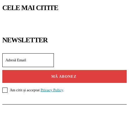
CELE MAI CITITE
NEWSLETTER
MĂ ABONEZ
Am citit și acceptat
Privacy Policy
.
Casoteca.ro
Noutăți
Amenajări
Grădină
Info Util
InformaTeca.ro
Știri
Politică
Economie
Educație
Sport
Agricultură
Casă și Grădină