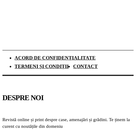
panouri fotovoltaice. Cât durează
recuperarea investiției și ce rol au
schimbările climatice
ACORD DE CONFIDENȚIALITATE
TERMENI ȘI CONDIȚII
CONTACT
DESPRE NOI
Revistă online și print despre case, amenajări și grădini. Te ținem la
curent cu noutățile din domeniu