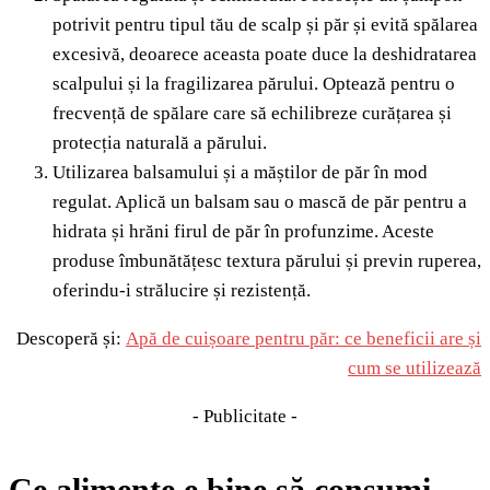
potrivit pentru tipul tău de scalp și păr și evită spălarea
excesivă, deoarece aceasta poate duce la deshidratarea
scalpului și la fragilizarea părului. Optează pentru o
frecvență de spălare care să echilibreze curățarea și
protecția naturală a părului.
Utilizarea balsamului și a măștilor de păr în mod
regulat. Aplică un balsam sau o mască de păr pentru a
hidrata și hrăni firul de păr în profunzime. Aceste
produse îmbunătățesc textura părului și previn ruperea,
oferindu-i strălucire și rezistență.
Descoperă și:
Apă de cuișoare pentru păr: ce beneficii are și
cum se utilizează
- Publicitate -
Ce alimente e bine să consumi