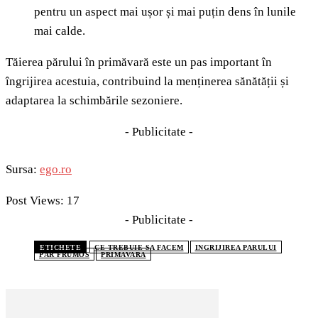
pentru un aspect mai ușor și mai puțin dens în lunile
mai calde.
Tăierea părului în primăvară este un pas important în
îngrijirea acestuia, contribuind la menținerea sănătății și
adaptarea la schimbările sezoniere.
- Publicitate -
Sursa:
ego.ro
Post Views:
17
- Publicitate -
ETICHETE
CE TREBUIE SA FACEM
INGRIJIREA PARULUI
PĂR FRUMOS
PRIMAVARA