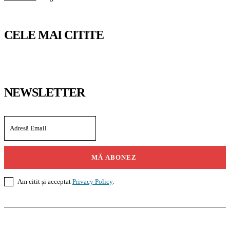
CELE MAI CITITE
NEWSLETTER
MĂ ABONEZ
Am citit și acceptat
Privacy Policy
.
Casoteca.ro
Noutăți
Amenajări
Grădină
Info Util
InformaTeca.ro
Știri
Politică
Economie
Educație