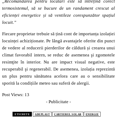
„Recomandarea pentru locatari este să întrețină corect
termosistemul, să se bucure de un randament crescut al
eficienței energetice și să ventileze corespunzător spațiul
locuit.”
Fiecare proprietar trebuie să țină cont de importanța izolației
locuinței achiziționate. Pe lângă avantajele oferite din punct
de vedere al reducerii pierderilor de căldură și crearea unui
climat favorabil intern, se reduc de asemenea şi zgomotele
resimţite în interior. Nu are impact visual negative, este
recuperabil şi regenerabil. De asemenea, izolația reprezintă
un plus pentru sănătatea acelora care au o sensibilitate
sporită la condițiile meteo sau suferă de alergii.
Post Views:
13
- Publicitate -
ETICHETE
ADEPLAST
CARTIERUL SOLAR
ENERGIE