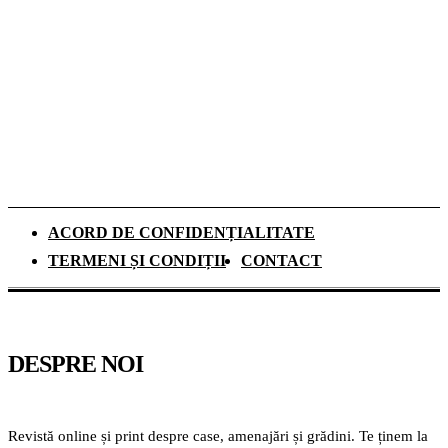
De ce investesc tot mai mulți europeni în
panouri fotovoltaice. Cât durează
recuperarea investiției și ce rol au
schimbările climatice
ACORD DE CONFIDENȚIALITATE
TERMENI ȘI CONDIȚII
CONTACT
DESPRE NOI
Revistă online și print despre case, amenajări și grădini. Te ținem la