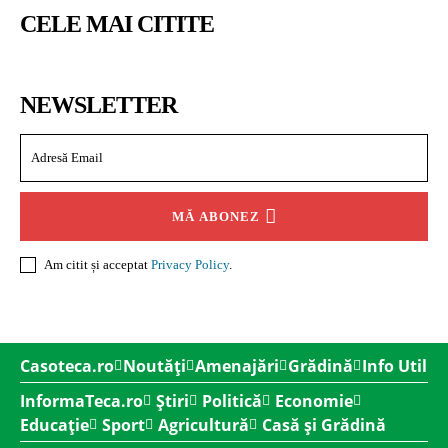
CELE MAI CITITE
NEWSLETTER
MĂ ABONEZ
Am citit și acceptat
Privacy Policy
.
Casoteca.ro
Noutăți
Amenajări
Grădină
Info Util
InformaTeca.ro
Știri
Politică
Economie
Educație
Sport
Agricultură
Casă și Grădină