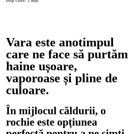
timp citire:
1
min
Vara este anotimpul
care ne face să purtăm
haine ușoare,
vaporoase și pline de
culoare.
În mijlocul căldurii, o
rochie este opțiunea
perfectă pentru a ne simți