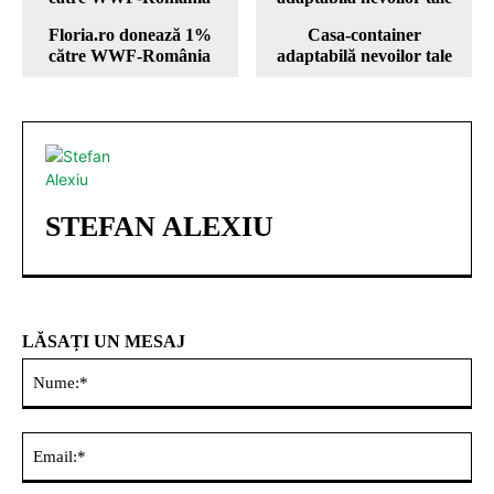
Floria.ro donează 1%
Casa-container
către WWF-România
adaptabilă nevoilor tale
STEFAN ALEXIU
LĂSAȚI UN MESAJ
Nu
Ema