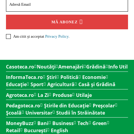
MĂ ABONEZ
Am citit și acceptat
Privacy Policy
.
Casoteca.ro
Noutăți
Amenajări
Grădină
Info Util
InformaTeca.ro
Știri
Politică
Economie
Educație
Sport
Agricultură
Casă și Grădină
Agroteca.ro
La Zi
Produse
Utilaje
Pedagoteca.ro
Știrile din Educație
Preșcolar
Școală
Universitar
Studii în Străinătate
MoneyBuzz
Bani
Business
Tech
Green
Retail
București
English