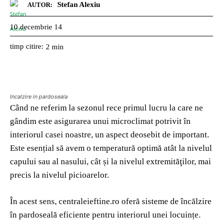
Stefan Alexiu
AUTOR:
10 decembrie 14
timp citire:
2
min
Incalzire in pardoseala
Când ne referim la sezonul rece primul lucru la care ne
gândim este asigurarea unui microclimat potrivit în
interiorul casei noastre, un aspect deosebit de important.
Este esențial să avem o temperatură optimă atât la nivelul
capului sau al nasului, cât și la nivelul extremităţilor, mai
precis la nivelul picioarelor.
În acest sens, centraleieftine.ro oferă sisteme de încălzire
în pardoseală eficiente pentru interiorul unei locuințe.