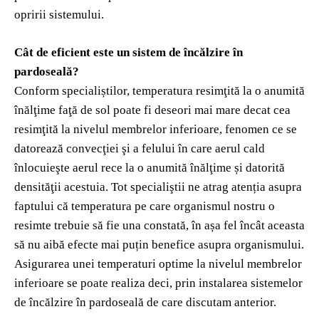
opririi sistemului.
Cât de eficient este un sistem de încălzire în
pardoseală?
Conform specialiștilor, temperatura resimţită la o anumită
înălţime faţă de sol poate fi deseori mai mare decat cea
resimţită la nivelul membrelor inferioare, fenomen ce se
datorează convecţiei şi a felului în care aerul cald
înlocuieşte aerul rece la o anumită înălţime și datorită
densităţii acestuia. Tot specialiştii ne atrag atenția asupra
faptului că temperatura pe care organismul nostru o
resimte trebuie să fie una constată, în așa fel încât aceasta
să nu aibă efecte mai puțin benefice asupra organismului.
Asigurarea unei temperaturi optime la nivelul membrelor
inferioare se poate realiza deci, prin instalarea sistemelor
de încălzire în pardoseală de care discutam anterior.