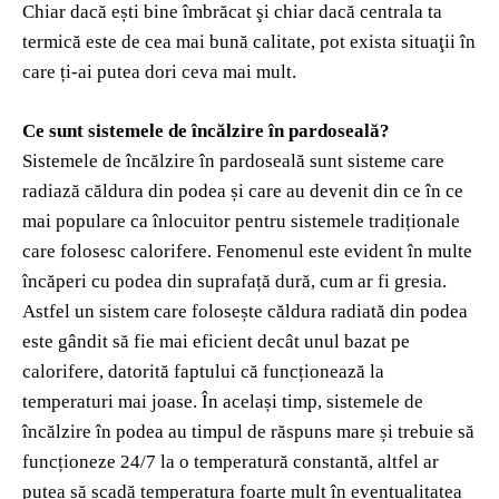
Chiar dacă ești bine îmbrăcat şi chiar dacă centrala ta
termică este de cea mai bună calitate, pot exista situaţii în
care ți-ai putea dori ceva mai mult.
Ce sunt sistemele de încălzire în pardoseală?
Sistemele de încălzire în pardoseală sunt sisteme care
radiază căldura din podea și care au devenit din ce în ce
mai populare ca înlocuitor pentru sistemele tradiționale
care folosesc calorifere. Fenomenul este evident în multe
încăperi cu podea din suprafață dură, cum ar fi gresia.
Astfel un sistem care folosește căldura radiată din podea
este gândit să fie mai eficient decât unul bazat pe
calorifere, datorită faptului că funcționează la
temperaturi mai joase. În același timp, sistemele de
încălzire în podea au timpul de răspuns mare și trebuie să
funcționeze 24/7 la o temperatură constantă, altfel ar
putea să scadă temperatura foarte mult în eventualitatea