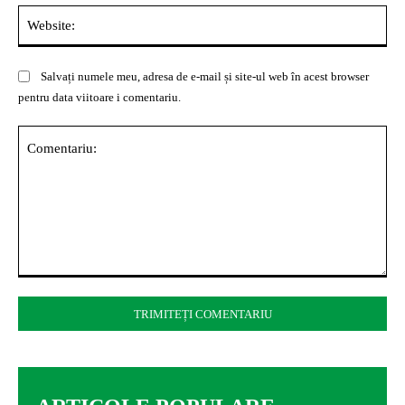
Web
Salvați numele meu, adresa de e-mail și site-ul web în acest browser
pentru data viitoare i comentariu.
Comentariu: