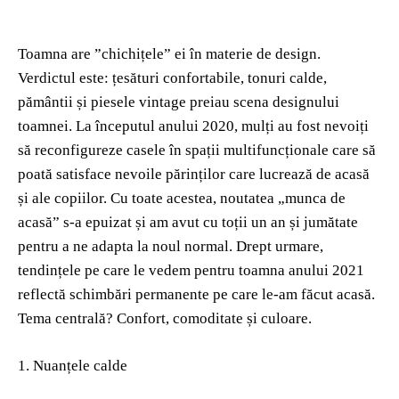
Toamna are ”chichițele” ei în materie de design.
Verdictul este: țesături confortabile, tonuri calde,
pământii și piesele vintage preiau scena designului
toamnei. La începutul anului 2020, mulți au fost nevoiți
să reconfigureze casele în spații multifuncționale care să
poată satisface nevoile părinților care lucrează de acasă
și ale copiilor. Cu toate acestea, noutatea „munca de
acasă” s-a epuizat și am avut cu toții un an și jumătate
pentru a ne adapta la noul normal. Drept urmare,
tendințele pe care le vedem pentru toamna anului 2021
reflectă schimbări permanente pe care le-am făcut acasă.
Tema centrală? Confort, comoditate și culoare.
1. Nuanțele calde