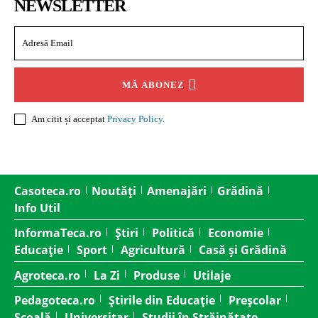
NEWSLETTER
MĂ ABONEZ
Am citit și acceptat
Privacy Policy
.
Casoteca.ro
Noutăți
Amenajări
Grădină
Info Util
InformaTeca.ro
Știri
Politică
Economie
Educație
Sport
Agricultură
Casă și Grădină
Agroteca.ro
La Zi
Produse
Utilaje
Pedagoteca.ro
Știrile din Educație
Preșcolar
Școală
Universitar
Studii în Străinătate