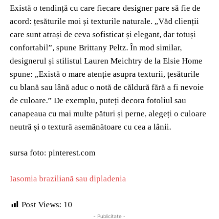
Există o tendință cu care fiecare designer pare să fie de
acord: țesăturile moi și texturile naturale. „Văd clienții
care sunt atrași de ceva sofisticat și elegant, dar totuși
confortabil”, spune Brittany Peltz. În mod similar,
designerul și stilistul Lauren Meichtry de la Elsie Home
spune: „Există o mare atenție asupra texturii, țesăturile
cu blană sau lână aduc o notă de căldură fără a fi nevoie
de culoare.” De exemplu, puteți decora fotoliul sau
canapeaua cu mai multe pături și perne, alegeți o culoare
neutră și o textură asemănătoare cu cea a lânii.
sursa foto: pinterest.com
Iasomia braziliană sau dipladenia
Post Views:
10
- Publicitate -