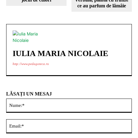
ce au parfum de lămȃie
IULIA MARIA NICOLAIE
http://www.pedagoteca.ro
LĂSAȚI UN MESAJ
Nu
Ema