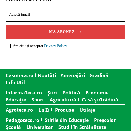
MĂ ABONEZ
Am citit și acceptat
Privacy Policy
.
Casoteca.ro
Noutăți
Amenajări
Grădină
Info Util
InformaTeca.ro
Știri
Politică
Economie
Educație
Sport
Agricultură
Casă și Grădină
Agroteca.ro
La Zi
Produse
Utilaje
Pedagoteca.ro
Știrile din Educație
Preșcolar
Școală
Universitar
Studii în Străinătate