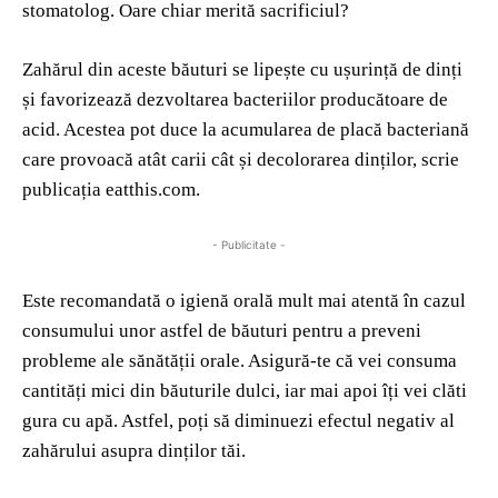
stomatolog. Oare chiar merită sacrificiul?
Zahărul din aceste băuturi se lipește cu ușurință de dinți
și favorizează dezvoltarea bacteriilor producătoare de
acid. Acestea pot duce la acumularea de placă bacteriană
care provoacă atât carii cât și decolorarea dinților, scrie
publicația eatthis.com.
- Publicitate -
Este recomandată o igienă orală mult mai atentă în cazul
consumului unor astfel de băuturi pentru a preveni
probleme ale sănătății orale. Asigură-te că vei consuma
cantități mici din băuturile dulci, iar mai apoi îți vei clăti
gura cu apă. Astfel, poți să diminuezi efectul negativ al
zahărului asupra dinților tăi.