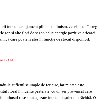
rii într-un aranjament plin de optimism, veselie, un întreg
ele roz și alte flori de sezon aduc energie pozitivă oricărei
amică care poate fi ales în funcție de stocul disponibil.
ndu-le sufletul se umple de fericire, iar mintea este
ntul floral în nuanțe pastelate, cu un aer provensal care
isianthusul rose sunt așezate într-un coșuleț din răchită. O