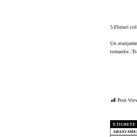
5.Fluturi col
Un aranjamen
romantic. Tr
Post Vie
ETICHETE
ARANJAMEN