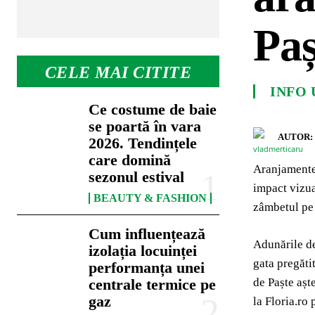
Paș
CELE MAI CITITE
INFO 
Ce costume de baie
se poartă în vara
AUTOR:
2026. Tendințele
care domină
Aranjamentel
sezonul estival
impact vizua
BEAUTY & FASHION
zâmbetul pe 
Cum influențează
Adunările de
izolația locuinței
gata pregătit
performanța unei
de Paște așt
centrale termice pe
gaz
la Floria.ro