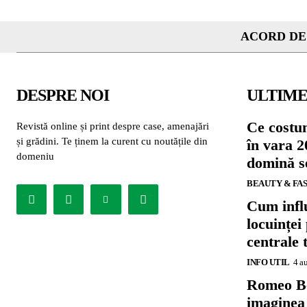
ACORD DE
DESPRE NOI
ULTIME
Ce costu
Revistă online și print despre case, amenajări
și grădini. Te ținem la curent cu noutățile din
în vara 2
domeniu
domină se
BEAUTY & FA
Cum influ
locuinței
centrale 
INFO UTIL
4 a
Romeo B
imaginea