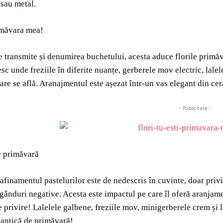
sau metal.
imăvara mea!
transmite și denumirea buchetului, acesta aduce florile primăve
sc unde freziile în diferite nuanțe, gerberele mov electric, lalel
care se află. Aranajmentul este așezat într-un vas elegant din cer
- Publicitate -
e primăvară
rafinamentul pastelurilor este de nedescris în cuvinte, doar privi
 gânduri negative. Acesta este impactul pe care îl oferă aranjame
e privire! Lalelele galbene, freziile mov, minigerberele crem și l
antică de primăvară!