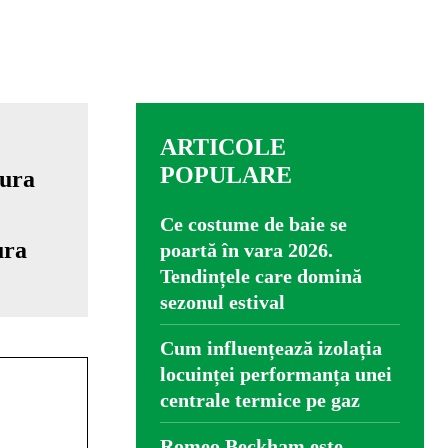
ARTICOLE
POPULARE
Ce costume de baie se
ura
poartă în vara 2026.
Tendințele care domină
sezonul estival
Cum influențează izolația
locuinței performanța unei
centrale termice pe gaz
Romeo Beckham este