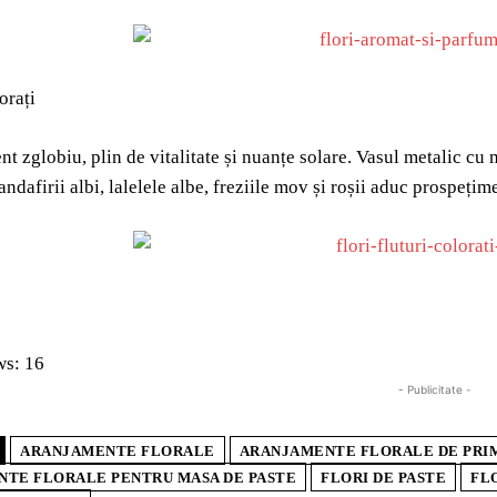
orați
t zglobiu, plin de vitalitate și nuanțe solare. Vasul metalic cu 
andafirii albi, lalelele albe, freziile mov și roșii aduc prospeți
ws:
16
- Publicitate -
ARANJAMENTE FLORALE
ARANJAMENTE FLORALE DE PRI
TE FLORALE PENTRU MASA DE PASTE
FLORI DE PASTE
FL