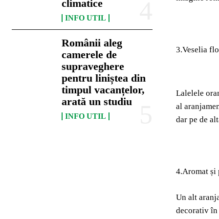
climatice
INFO UTIL
Românii aleg
3.Veselia flo
camerele de
supraveghere
pentru liniștea din
timpul vacanțelor,
Lalelele ora
arată un studiu
al aranjamen
INFO UTIL
dar pe de alt
4.Aromat și
Un alt aranj
decorativ în