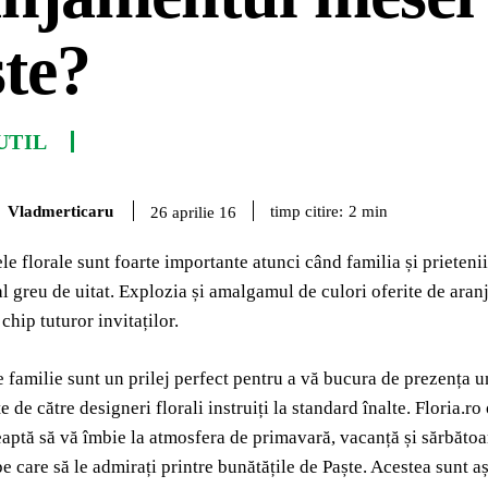
te?
UTIL
Vladmerticaru
timp citire:
2
min
26 aprilie 16
e florale sunt foarte importante atunci când familia și prietenii
l greu de uitat. Explozia și amalgamul de culori oferite de aran
chip tuturor invitaților.
 familie sunt un prilej perfect pentru a vă bucura de prezența u
e de către designeri florali instruiți la standard înalte. Floria.ro
eaptă să vă îmbie la atmosfera de primavară, vacanță și sărbătoa
 pe care să le admirați printre bunătățile de Paște. Acestea sunt 