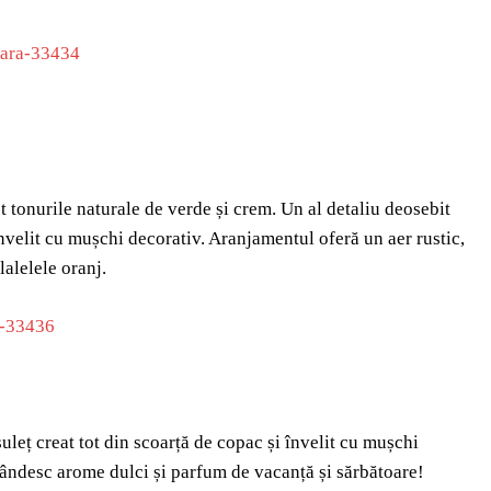
t tonurile naturale de verde și crem. Un al detaliu deosebit
nvelit cu mușchi decorativ. Aranjamentul oferă un aer rustic,
lalelele oranj.
uleț creat tot din scoarță de copac și învelit cu mușchi
pândesc arome dulci și parfum de vacanță și sărbătoare!