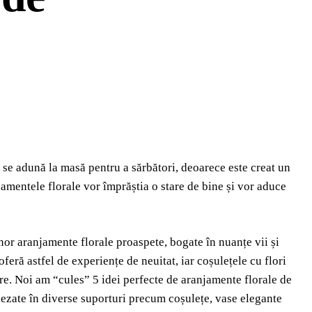
 se adună la masă pentru a sărbători, deoarece este creat un
jamentele florale vor împrăștia o stare de bine și vor aduce
nor aranjamente florale proaspete, bogate în nuanțe vii și
 oferă astfel de experiențe de neuitat, iar coșulețele cu flori
re. Noi am “cules” 5 idei perfecte de aranjamente florale de
așezate în diverse suporturi precum coșulețe, vase elegante