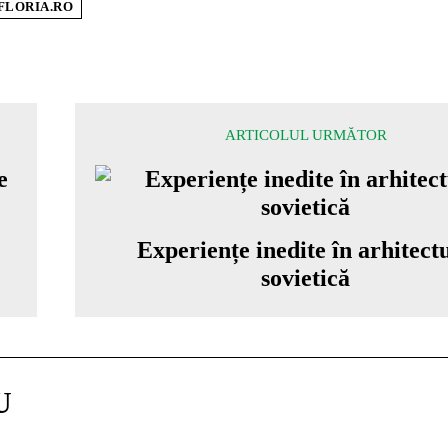
FLORIA.RO
ARTICOLUL URMĂTOR
Experiențe inedite în arhitect
sovietică
U