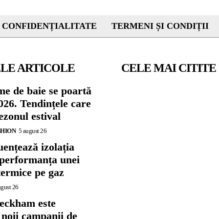
 CONFIDENȚIALITATE
TERMENI ȘI CONDIȚII
LE ARTICOLE
CELE MAI CITITE
me de baie se poartă
026. Tendințele care
zonul estival
SHION
5 august 26
ențează izolația
 performanța unei
termice pe gaz
ugust 26
eckham este
 noii campanii de