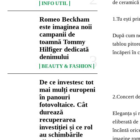
de ceramică 
INFO UTIL
Romeo Beckham
1.Tu ești pr
este imaginea noii
campanii de
După cum ne 
toamnă Tommy
tablou pitore
Hilfiger dedicată
încăperi în 
denimului
BEAUTY & FASHION
De ce investesc tot
mai mulți europeni
în panouri
2.Concert d
fotovoltaice. Cât
durează
Eleganța și 
recuperarea
eliberată de
investiției și ce rol
încântă oric
au schimbările
imagine rom