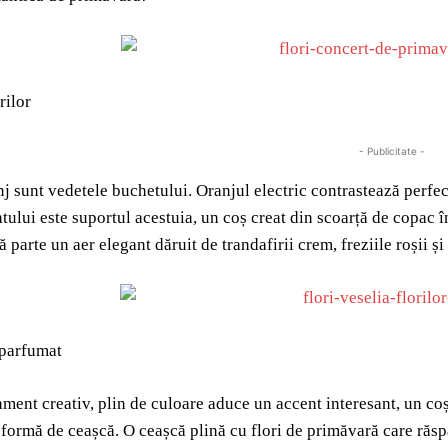
rilor
- Publicitate -
nj sunt vedetele buchetului. Oranjul electric contrastează perfec
tului este suportul acestuia, un coș creat din scoarță de copac î
ă parte un aer elegant dăruit de trandafirii crem, freziile roșii și 
 parfumat
ament creativ, plin de culoare aduce un accent interesant, un coș
 formă de ceașcă. O ceașcă plină cu flori de primăvară care răs