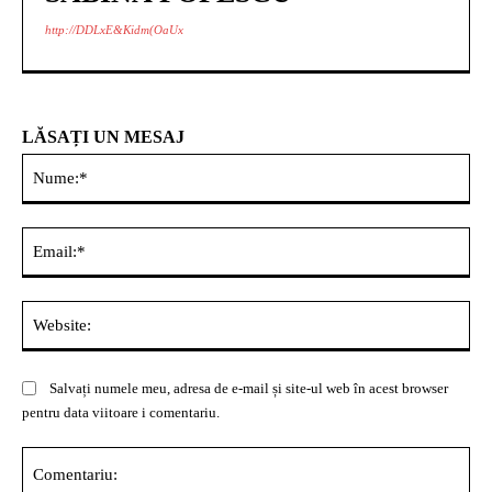
http://DDLxE&Kidm(OaUx
LĂSAȚI UN MESAJ
Nu
Ema
Web
Salvați numele meu, adresa de e-mail și site-ul web în acest browser
pentru data viitoare i comentariu.