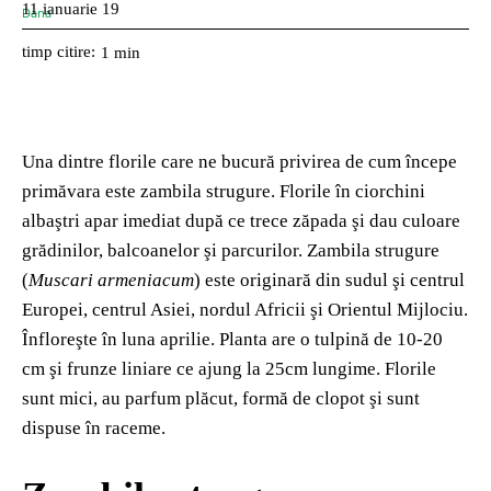
11 ianuarie 19
timp citire:
1
min
Una dintre florile care ne bucură privirea de cum începe
primăvara este zambila strugure. Florile în ciorchini
albaştri apar imediat după ce trece zăpada şi dau culoare
grădinilor, balcoanelor şi parcurilor. Zambila strugure
(
Muscari armeniacum
) este originară din sudul şi centrul
Europei, centrul Asiei, nordul Africii şi Orientul Mijlociu.
Înfloreşte în luna aprilie. Planta are o tulpină de 10-20
cm şi frunze liniare ce ajung la 25cm lungime. Florile
sunt mici, au parfum plăcut, formă de clopot şi sunt
dispuse în raceme.