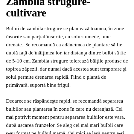
Zambila strugure-
cultivare
Bulbii de zambila strugure se plantează toamna, în zone
însorite sau parţial însorite, cu soluri umede, bine
drenate. Se recomandă ca adâncimea de plantare să fie
dublă faţă de înălţimea lor, iar distanţa dintre bulbi să fie
de 5-10 cm. Zambila strugure tolerează bălţile produse de
topirea zăpezii, dar numai dacă acestea sunt temporare şi
solul permite drenarea rapidă. Fiind o plantă de
primăvară, suportă bine frigul.
Deoarece se răspândeşte rapid, se recomandă separarea
bulbilor sau plantarea în zone în care nu deranjază. Cel
mai potrivit moment pentru separarea bulbilor este vara,
după uscarea frunzelor. Se aleg cei mai mari bulbii care
s-au format pe bulbul mamă. Cei mici se lasă pentru a-şi