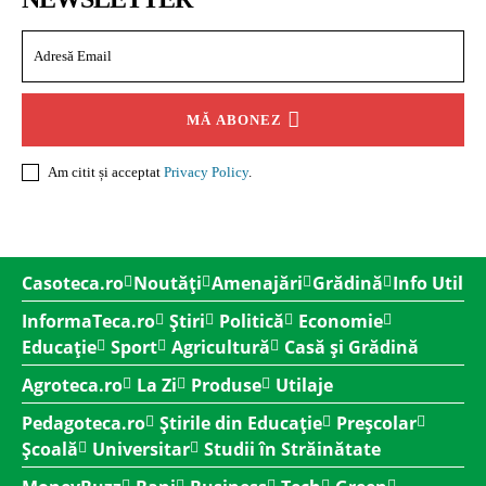
MĂ ABONEZ
Am citit și acceptat
Privacy Policy
.
Casoteca.ro
Noutăți
Amenajări
Grădină
Info Util
InformaTeca.ro
Știri
Politică
Economie
Educație
Sport
Agricultură
Casă și Grădină
Agroteca.ro
La Zi
Produse
Utilaje
Pedagoteca.ro
Știrile din Educație
Preșcolar
Școală
Universitar
Studii în Străinătate