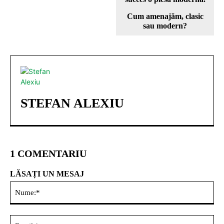
Cum amenajăm, clasic
sau modern?
STEFAN ALEXIU
1 COMENTARIU
LĂSAȚI UN MESAJ
Nu
Ema