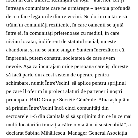
întreaga comunitate care ne urmărește – nevoia profundă
de a reface legăturile dintre vecini. Ne dorim cu tărie să
trăim în comunități reziliente, în care oamenii se ajută
între ei, în comunități prietenoase cu mediul, în care
niciun locatar, indiferent de statutul social, nu este
abandonat și nu se simte singur. Suntem încrezători că,
împreună, putem construi societatea de care avem
nevoie. Așa că încurajăm orice persoană care își dorește
să facă parte din acest sistem de operare pentru
schimbare, numit ÎntreVecini, să aplice pentru sprijinul
pe care îl oferim în proiect alături de partenerii noștri
principali, BRD Groupe Société Générale. Abia așteptăm
să primim ÎntreVecini încă cinci comunități din
sectoarele 1-5 din Capitală și să sprijinim din ce în ce mai
mulți locatari în tranziția către o viață mai sustenabilă”, a
declarat Sabina Mihăilescu, Manager General Asociația