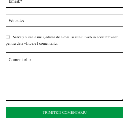
Web
Salvați numele meu, adresa de e-mail și site-ul web în acest browser
pentru data viitoare i comentariu.
Comentariu: