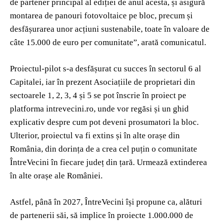
de partener principal al ediției de anul acesta, și asigură
montarea de panouri fotovoltaice pe bloc, precum și
desfășurarea unor acțiuni sustenabile, toate în valoare de
câte 15.000 de euro per comunitate”, arată comunicatul.
Proiectul-pilot s-a desfășurat cu succes în sectorul 6 al
Capitalei, iar în prezent Asociațiile de proprietari din
sectoarele 1, 2, 3, 4 și 5 se pot înscrie în proiect pe
platforma intrevecini.ro, unde vor regăsi și un ghid
explicativ despre cum pot deveni prosumatori la bloc.
Ulterior, proiectul va fi extins și în alte orașe din
România, din dorința de a crea cel puțin o comunitate
ÎntreVecini în fiecare județ din țară. Urmează extinderea
în alte orașe ale României.
Astfel, până în 2027, ÎntreVecini își propune ca, alături
de partenerii săi, să implice în proiecte 1.000.000 de