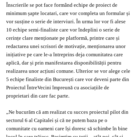
Înscrierile se pot face formând echipe de proiect de
minimum șapte locatari, care vor completa un formular și
vor susține o serie de interviuri. În urma lor vor fi alese
10 echipe semi-finaliste care vor îndeplini o serie de
cerințe clare menționate pe platformă, printre care și
redactarea unei scrisori de motivație, menționarea unor
inițiative pe care le-a întreprins deja comunitatea care
aplică, dar și prin manifestarea disponibilității pentru
realizarea unor acțiuni comune. Ulterior se vor alege cele
5 echipe finaliste din București care vor deveni parte din
Proiectul ÎntreVecini împreună cu asociațiile de
proprietari din care fac parte.
„Ne bucurăm că am realizat cu succes proiectul pilot din
sectorul 6 al Capitalei și că ne putem baza pe o
comunitate cu oameni care își doresc să schimbe în bine
locul în care trăiesc. Resimțim cu toții – atât noi, cât și