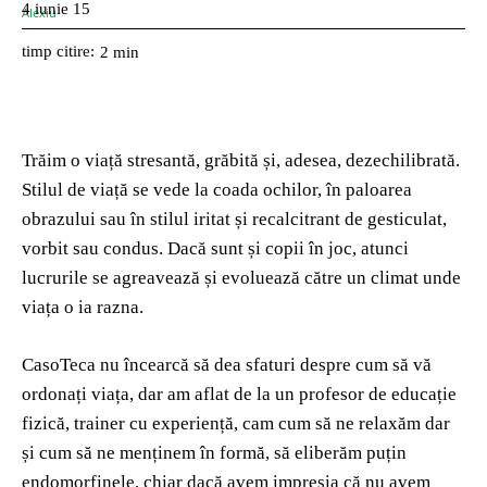
4 iunie 15
timp citire:
2
min
Trăim o viață stresantă, grăbită și, adesea, dezechilibrată.
Stilul de viață se vede la coada ochilor, în paloarea
obrazului sau în stilul iritat și recalcitrant de gesticulat,
vorbit sau condus. Dacă sunt și copii în joc, atunci
lucrurile se agreavează și evoluează către un climat unde
viața o ia razna.
CasoTeca nu încearcă să dea sfaturi despre cum să vă
ordonați viața, dar am aflat de la un profesor de educație
fizică, trainer cu experiență, cam cum să ne relaxăm dar
și cum să ne menținem în formă, să eliberăm puțin
endomorfinele, chiar dacă avem impresia că nu avem