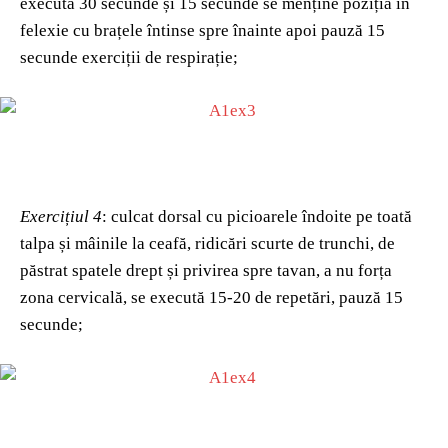
execută 30 secunde și 15 secunde se menține poziția în
felexie cu brațele întinse spre înainte apoi pauză 15
secunde exerciții de respirație;
Exercițiul 4
: culcat dorsal cu picioarele îndoite pe toată
talpa și mâinile la ceafă, ridicări scurte de trunchi, de
păstrat spatele drept și privirea spre tavan, a nu forța
zona cervicală, se execută 15-20 de repetări, pauză 15
secunde;