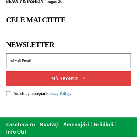
BEAUTY & FASHION
4 august 26
CELE MAI CITITE
NEWSLETTER
MĂ ABONEZ
Am citit și acceptat
Privacy Policy
.
Casoteca.ro
Noutăți
Amenajări
Grădină
Info Util