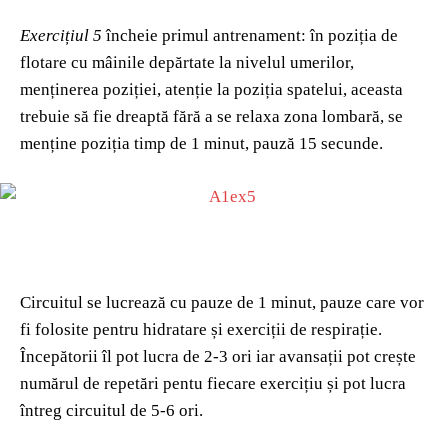
Exercițiul 5
încheie primul antrenament: în poziția de
flotare cu mâinile depărtate la nivelul umerilor,
menținerea poziției, atenție la poziția spatelui, aceasta
trebuie să fie dreaptă fără a se relaxa zona lombară, se
menține poziția timp de 1 minut, pauză 15 secunde.
Circuitul se lucrează cu pauze de 1 minut, pauze care vor
fi folosite pentru hidratare și exerciții de respirație.
Începătorii îl pot lucra de 2-3 ori iar avansații pot crește
numărul de repetări pentu fiecare exercițiu și pot lucra
întreg circuitul de 5-6 ori.