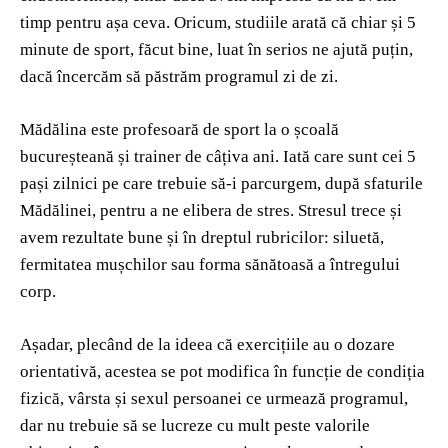
timp pentru așa ceva. Oricum, studiile arată că chiar și 5
minute de sport, făcut bine, luat în serios ne ajută puțin,
dacă încercăm să păstrăm programul zi de zi.
Mădălina este profesoară de sport la o școală
bucureșteană și trainer de câțiva ani. Iată care sunt cei 5
pași zilnici pe care trebuie să-i parcurgem, după sfaturile
Mădălinei, pentru a ne elibera de stres. Stresul trece și
avem rezultate bune și în dreptul rubricilor: siluetă,
fermitatea mușchilor sau forma sănătoasă a întregului
corp.
Așadar, plecând de la ideea că exercițiile au o dozare
orientativă, acestea se pot modifica în funcție de condiția
fizică, vârsta și sexul persoanei ce urmează programul,
dar nu trebuie să se lucreze cu mult peste valorile