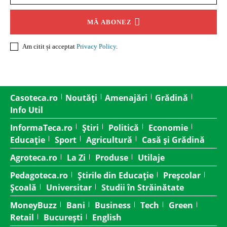
MĂ ABONEZ
Am citit și acceptat
Privacy Policy
.
Casoteca.ro
Noutăți
Amenajări
Grădină
Info Util
InformaTeca.ro
Știri
Politică
Economie
Educație
Sport
Agricultură
Casă și Grădină
Agroteca.ro
La Zi
Produse
Utilaje
Pedagoteca.ro
Știrile din Educație
Preșcolar
Școală
Universitar
Studii în Străinătate
MoneyBuzz
Bani
Business
Tech
Green
Retail
București
English