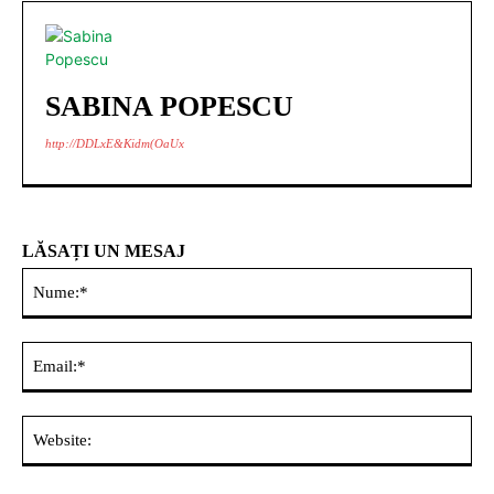
SABINA POPESCU
http://DDLxE&Kidm(OaUx
LĂSAȚI UN MESAJ
Nu
Ema
Web