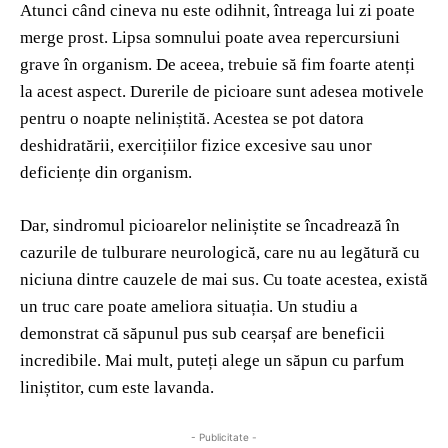
Atunci când cineva nu este odihnit, întreaga lui zi poate
merge prost. Lipsa somnului poate avea repercursiuni
grave în organism. De aceea, trebuie să fim foarte atenți
la acest aspect. Durerile de picioare sunt adesea motivele
pentru o noapte neliniștită. Acestea se pot datora
deshidratării, exercițiilor fizice excesive sau unor
deficiențe din organism.
Dar, sindromul picioarelor neliniștite se încadrează în
cazurile de tulburare neurologică, care nu au legătură cu
niciuna dintre cauzele de mai sus. Cu toate acestea, există
un truc care poate ameliora situația. Un studiu a
demonstrat că săpunul pus sub cearșaf are beneficii
incredibile. Mai mult, puteți alege un săpun cu parfum
liniștitor, cum este lavanda.
- Publicitate -