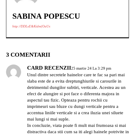
SABINA POPESCU
http://DDLxE&Kidm(OaUx
3 COMENTARII
CARD RECENZII
25 martie 24 La 3:29 pm
Unul dintre secretele hainelor care te fac sa pari mai
slaba este de a evita dreptunghiurile si carourile in
detrimentul dungilor subtiri, verticale. Acestea au un
efect de alungire si pot face o diferenta majora in
aspectul tau fizic. Opteaza pentru rochii cu
imprimeuri sau bluze cu dungi verticale pentru a
accentua liniile verticale si a crea iluzia unei siluete
mai lungi si mai suple.
In concluzie, viata poate fi mult mai frumoasa si mai
distractiva daca stii cum sa iti alegi hainele potrivite in