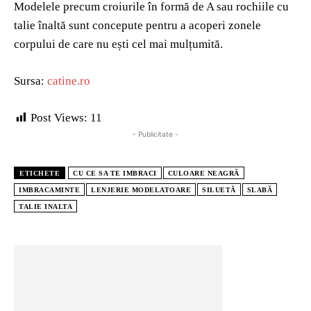
Modelele precum croiurile în formă de A sau rochiile cu
talie înaltă sunt concepute pentru a acoperi zonele
corpului de care nu ești cel mai mulțumită.
Sursa:
catine.ro
Post Views:
11
- Publicitate -
ETICHETE
CU CE SA TE IMBRACI
CULOARE NEAGRĂ
IMBRACAMINTE
LENJERIE MODELATOARE
SILUETĂ
SLABĂ
TALIE INALTA