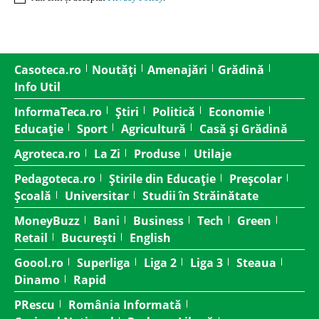
Casoteca.ro
Noutăți
Amenajări
Grădină
Info Util
InformaTeca.ro
Știri
Politică
Economie
Educație
Sport
Agricultură
Casă și Grădină
Agroteca.ro
La Zi
Produse
Utilaje
Pedagoteca.ro
Știrile din Educație
Preșcolar
Școală
Universitar
Studii în Străinătate
MoneyBuzz
Bani
Business
Tech
Green
Retail
București
English
Goool.ro
Superliga
Liga 2
Liga 3
Steaua
Dinamo
Rapid
PRescu
România Informată