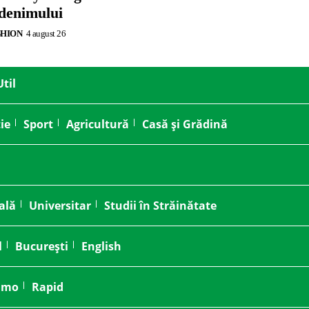
 denimului
SHION
4 august 26
Util
ie
Sport
Agricultură
Casă și Grădină
ală
Universitar
Studii în Străinătate
l
București
English
amo
Rapid