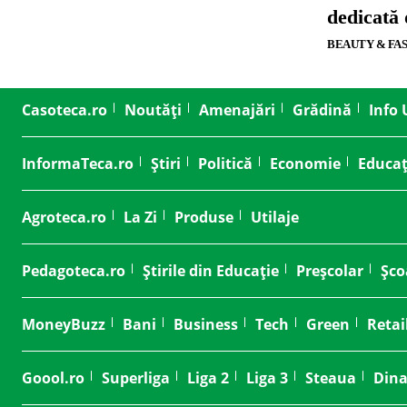
dedicată
BEAUTY & FA
Casoteca.ro
Noutăți
Amenajări
Grădină
Info 
InformaTeca.ro
Știri
Politică
Economie
Educaț
Agroteca.ro
La Zi
Produse
Utilaje
Pedagoteca.ro
Știrile din Educație
Preșcolar
Șco
MoneyBuzz
Bani
Business
Tech
Green
Retai
Goool.ro
Superliga
Liga 2
Liga 3
Steaua
Din