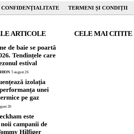
 CONFIDENȚIALITATE
TERMENI ȘI CONDIȚII
LE ARTICOLE
CELE MAI CITITE
me de baie se poartă
026. Tendințele care
zonul estival
SHION
5 august 26
ențează izolația
 performanța unei
termice pe gaz
ugust 26
eckham este
 noii campanii de
ommy Hilfiger