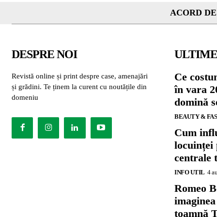
ACORD DE
DESPRE NOI
ULTIME
Ce costu
Revistă online și print despre case, amenajări
și grădini. Te ținem la curent cu noutățile din
în vara 2
domeniu
domină se
BEAUTY & FA
Cum influ
locuinței
centrale 
INFO UTIL
4 a
Romeo B
imaginea
toamnă T