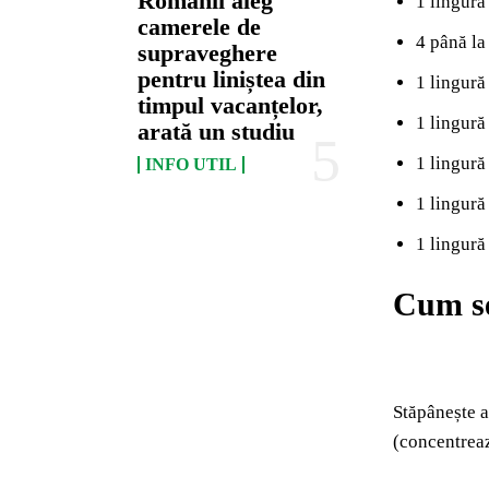
Românii aleg
1 lingur
camerele de
4 până la
supraveghere
pentru liniștea din
1 lingură
timpul vacanțelor,
1 lingură
arată un studiu
1 lingură
INFO UTIL
1 lingură
1 lingură
Cum se
Stăpânește ar
(concentreaz