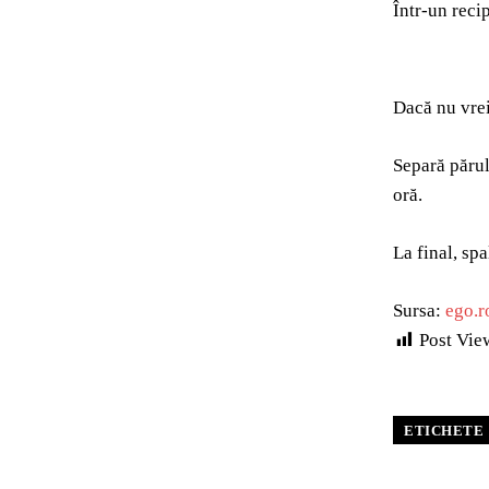
Într-un reci
Dacă nu vrei
Separă părul 
oră.
La final, sp
Sursa:
ego.r
Post Vie
ETICHETE