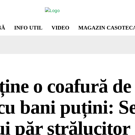
NĂ
INFO UTIL
VIDEO
MAGAZIN CASOTEC
ine o coafură de
cu bani puțini: S
i păr strălucitor 