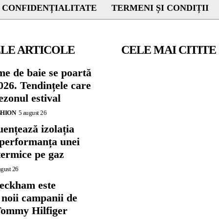
 CONFIDENȚIALITATE
TERMENI ȘI CONDIȚII
LE ARTICOLE
CELE MAI CITITE
me de baie se poartă
026. Tendințele care
zonul estival
SHION
5 august 26
ențează izolația
 performanța unei
termice pe gaz
ugust 26
eckham este
 noii campanii de
ommy Hilfiger