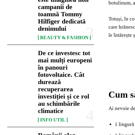
botulinum, a
campanii de
toamnă Tommy
Totuși, în c
Hilfiger dedicată
care hrănesc 
denimului
le întărește 
BEAUTY & FASHION
De ce investesc tot
mai mulți europeni
în panouri
fotovoltaice. Cât
durează
recuperarea
Cum să
investiției și ce rol
au schimbările
Ai nevoie de
climatice
INFO UTIL
1 lingură