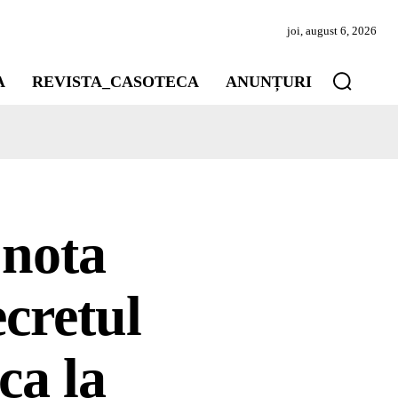
joi, august 6, 2026
A
REVISTA_CASOTECA
ANUNȚURI
 nota
ecretul
ca la