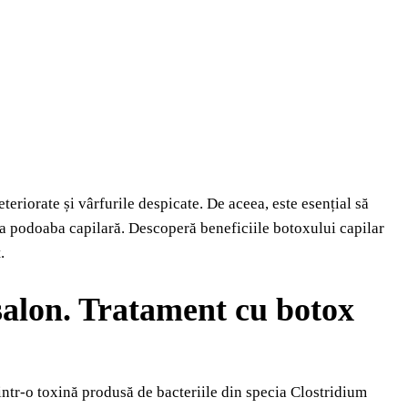
eteriorate și vârfurile despicate. De aceea, este esențial să
iza podoaba capilară. Descoperă beneficiile botoxului capilar
.
 salon. Tratament cu botox
intr-o toxină produsă de bacteriile din specia Clostridium