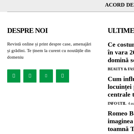
ACORD DE
DESPRE NOI
ULTIME
Ce costu
Revistă online și print despre case, amenajări
și grădini. Te ținem la curent cu noutățile din
în vara 2
domeniu
domină se
BEAUTY & FA
Cum influ
locuinței
centrale 
INFO UTIL
4 a
Romeo B
imaginea
toamnă T