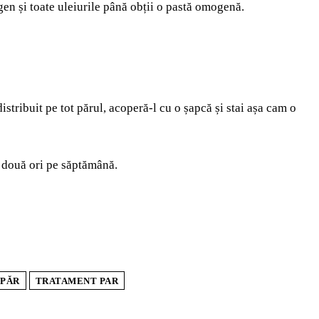
en și toate uleiurile până obții o pastă omogenă.
istribuit pe tot părul, acoperă-l cu o șapcă și stai așa cam o
de două ori pe săptămână.
 PĂR
TRATAMENT PAR