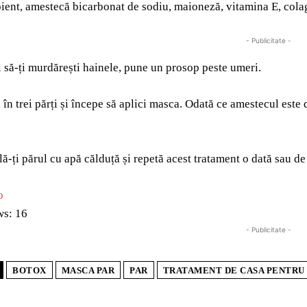
pient, amestecă bicarbonat de sodiu, maioneză, vitamina E, colag
- Publicitate -
 să-ți murdărești hainele, pune un prosop peste umeri.
în trei părți și începe să aplici masca. Odată ce amestecul este d
ală-ți părul cu apă călduță și repetă acest tratament o dată sau 
o
ws:
16
- Publicitate -
BOTOX
MASCA PAR
PAR
TRATAMENT DE CASA PENTRU