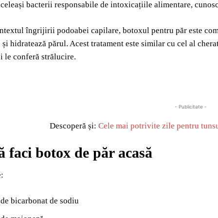
celeași bacterii responsabile de intoxicațiile alimentare, cuno
ontextul îngrijirii podoabei capilare, botoxul pentru păr este com
și hidratează părul. Acest tratament este similar cu cel al cherat
și le conferă strălucire.
- Publicitate -
Descoperă și:
Cele mai potrivite zile pentru tuns
 faci botox de păr acasă
:
 de bicarbonat de sodiu