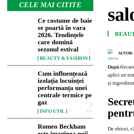
CELE MAI CITITE
sal
Ce costume de baie
se poartă în vara
BEAU
2026. Tendințele
care domină
sezonul estival
AUTOR:
BEAUTY & FASHION
După fiecare 
Cum influențează
aplici un tr
izolația locuinței
și ingredien
performanța unei
centrale termice pe
Secre
gaz
pentr
INFO UTIL
Romeo Beckham
De obicei, c
este imaginea noii