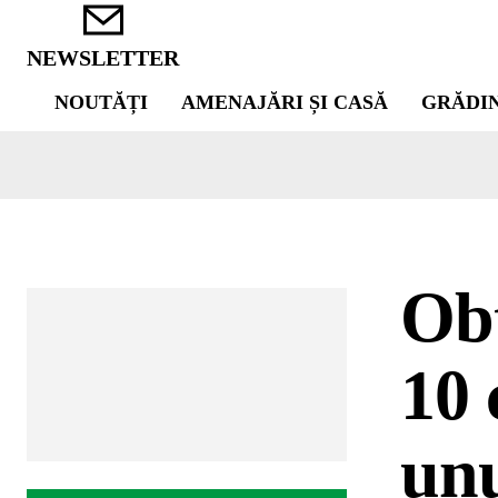
NEWSLETTER
NOUTĂȚI
AMENAJĂRI ȘI CASĂ
GRĂDI
Obț
10 
unu