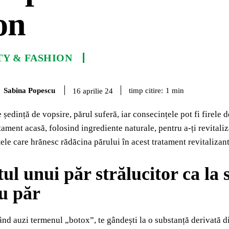
on
TY & FASHION
Sabina Popescu
timp citire:
1
min
16 aprilie 24
ședință de vopsire, părul suferă, iar consecințele pot fi firele d
atament acasă, folosind ingrediente naturale, pentru a-ți revital
tele care hrănesc rădăcina părului în acest tratament revitalizant
tul unui păr strălucitor ca la
u păr
ând auzi termenul „botox”, te gândești la o substanță derivată d