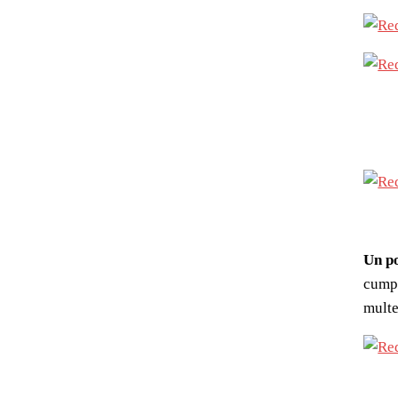
Un p
cumpă
multe