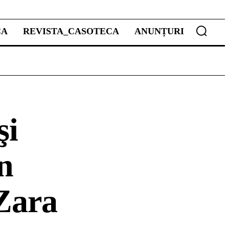
CA
REVISTA_CASOTECA
ANUNȚURI
şi
în
Zara