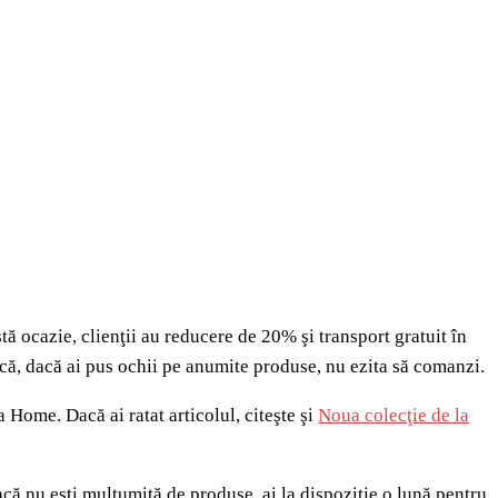
ă ocazie, clienţii au reducere de 20% şi transport gratuit în
că, dacă ai pus ochii pe anumite produse, nu ezita să comanzi.
 Home. Dacă ai ratat articolul, citeşte şi
Noua colecţie de la
dacă nu eşti mulţumită de produse, ai la dispoziţie o lună pentru