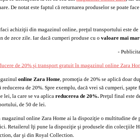
nare. De notat este faptul că returnarea produselor se poate face
faci achiziţii din magazinul online, preţul transportului este de
n de zece zile. Iar dacă cumperi produse cu o
valoare mai mare 
- Publicita
agazinul
online Zara Home
, promoţia de 20% se aplică doar du
ă reducerea de 20%. Spre exemplu, dacă vrei să cumperi, şapte fe
e lei, la care se va aplica
reducerea de 20%.
Preţul final este d
portului, de 50 de lei.
n magazinul online Zara Home ai la dispoziţie o multitudine de 
ici. Retailerul îţi pune la dispoziţie şi produsele din colecţiil
ction, dar şi din Royal Collection.