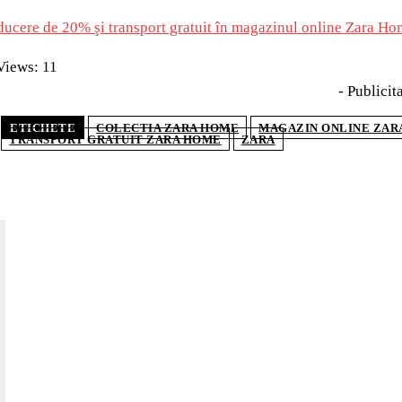
Views:
11
- Publicita
ETICHETE
COLECTIA ZARA HOME
MAGAZIN ONLINE ZAR
TRANSPORT GRATUIT ZARA HOME
ZARA
AR
Cofra
cum 
Ce c