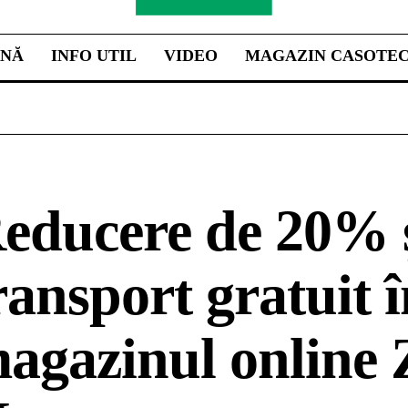
INĂ
INFO UTIL
VIDEO
MAGAZIN CASOTE
educere de 20% 
ransport gratuit 
agazinul online 