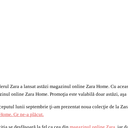
lerul Zara a lansat astăzi magazinul online Zara Home. Cu aceast
inul online Zara Home. Promoţia este valabilă doar astăzi, aşa 
ceputul lunii septembrie ţi-am prezentat noua colecţie de la Zara
Home. Ce ne-a plăcut.
iţia se desfăşoară la fel ca cea din
magazinul online Zara
, iar 