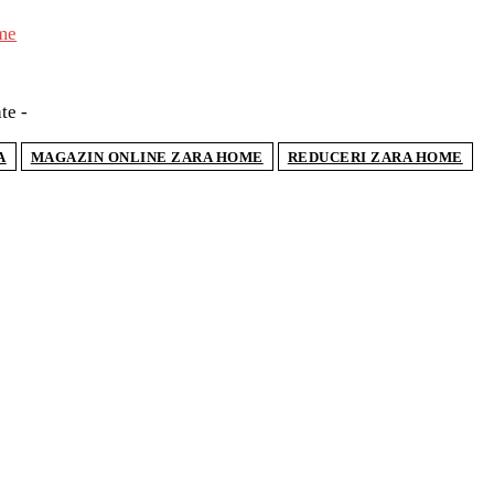
te -
A
MAGAZIN ONLINE ZARA HOME
REDUCERI ZARA HOME
TICOLE POPULARE
jele pentru planșee: ce sunt, ce tipuri există și
se aleg
ostume de baie se poartă în vara 2026. Tendințele