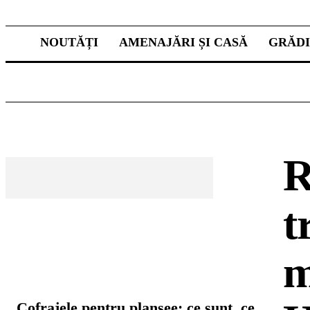
NOUTĂȚI
AMENAJĂRI ȘI CASĂ
GRĂD
R
t
m
CELE MAI CITITE
Cofrajele pentru planșee: ce sunt, ce