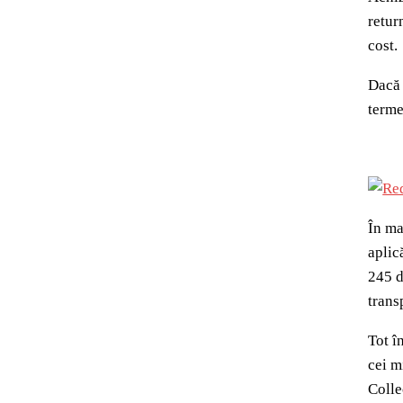
retur
cost.
Dacă 
terme
În m
aplic
245 d
trans
Tot î
cei m
Colle