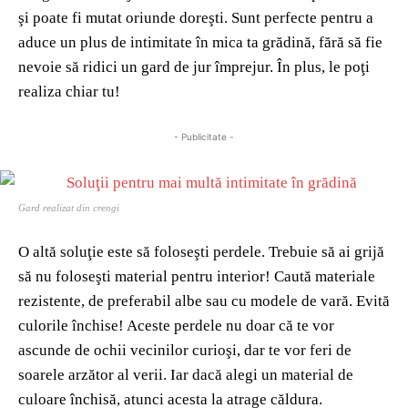
şi poate fi mutat oriunde doreşti. Sunt perfecte pentru a
aduce un plus de intimitate în mica ta grădină, fără să fie
nevoie să ridici un gard de jur împrejur. În plus, le poţi
realiza chiar tu!
- Publicitate -
Gard realizat din crengi
O altă soluţie este să foloseşti perdele. Trebuie să ai grijă
să nu foloseşti material pentru interior! Caută materiale
rezistente, de preferabil albe sau cu modele de vară. Evită
culorile închise! Aceste perdele nu doar că te vor
ascunde de ochii vecinilor curioşi, dar te vor feri de
soarele arzător al verii. Iar dacă alegi un material de
culoare închisă, atunci acesta la atrage căldura.