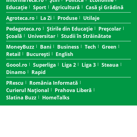
InformaTeca.ro
Știri
Politică
Economie
Educație
Sport
Agricultură
Casă și Grădină
Agroteca.ro
La Zi
Produse
Utilaje
Pedagoteca.ro
Știrile din Educație
Preșcolar
Școală
Universitar
Studii în Străinătate
MoneyBuzz
Bani
Business
Tech
Green
Retail
București
English
Goool.ro
Superliga
Liga 2
Liga 3
Steaua
Dinamo
Rapid
PRescu
România Informată
Curierul Național
Prahova Liberă
Slatina Buzz
HomeTalks