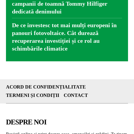
campanii de toamnă Tommy Hilfiger
dedicată denimului
De ce investesc tot mai mulți europeni în
panouri fotovoltaice. Cât durează
recuperarea investiției și ce rol au
schimbările climatice
ACORD DE CONFIDENȚIALITATE
TERMENI ȘI CONDIȚII
CONTACT
DESPRE NOI
Revistă online și print despre case, amenajări și grădini. Te ținem