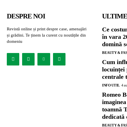
DESPRE NOI
ULTIME
Ce costu
Revistă online și print despre case, amenajări
și grădini. Te ținem la curent cu noutățile din
în vara 2
domeniu
domină se
BEAUTY & FA
Cum influ
locuinței
centrale 
INFO UTIL
4 a
Romeo B
imaginea
toamnă T
dedicată
BEAUTY & FA