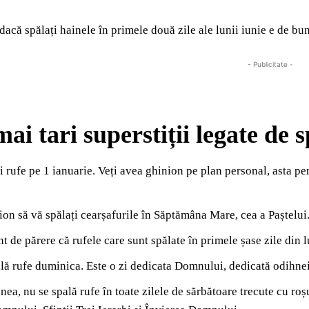
dacă spălați hainele în primele două zile ale lunii iunie e de bun
- Publicitate -
ai tari superstiții legate de s
i rufe pe 1 ianuarie. Veți avea ghinion pe plan personal, asta pen
ion să vă spălați cearșafurile în Săptămâna Mare, cea a Paștelui. 
nt de părere că rufele care sunt spălate în primele șase zile din l
lă rufe duminica. Este o zi dedicata Domnului, dedicată odihnei,
ea, nu se spală rufe în toate zilele de sărbătoare trecute cu ro