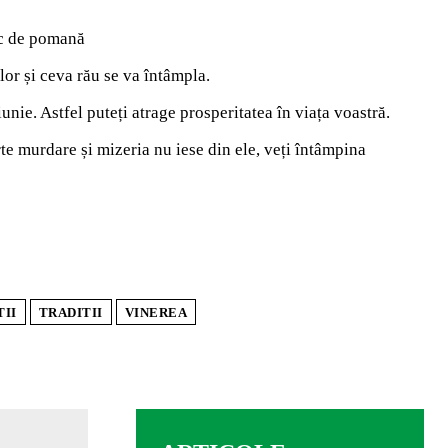
loc de pomană
lor și ceva rău se va întâmpla.
unie. Astfel puteți atrage prosperitatea în viața voastră.
te murdare și mizeria nu iese din ele, veți întâmpina
TII
TRADITII
VINEREA