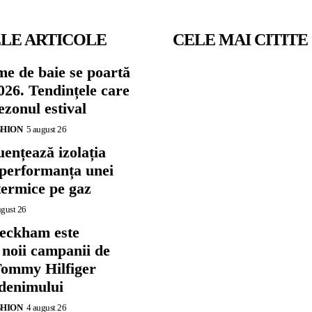
LE ARTICOLE
CELE MAI CITITE
me de baie se poartă
026. Tendințele care
zonul estival
SHION
5 august 26
ențează izolația
 performanța unei
termice pe gaz
ugust 26
eckham este
 noii campanii de
ommy Hilfiger
 denimului
SHION
4 august 26