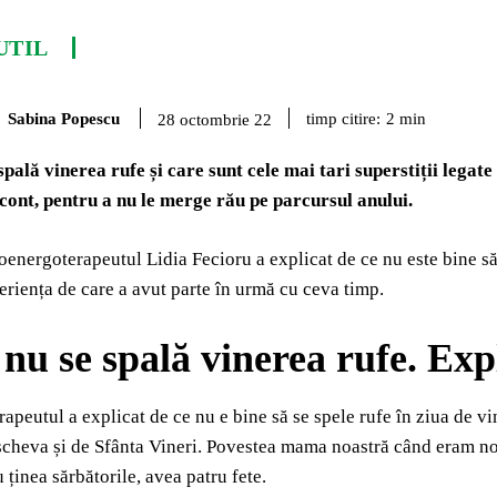
UTIL
Sabina Popescu
timp citire:
2
min
28 octombrie 22
spală vinerea rufe și care sunt cele mai tari superstiții legate
cont, pentru a nu le merge rău pe parcursul anului.
oenergoterapeutul Lidia Fecioru a explicat de ce nu este bine să 
eriența de care a avut parte în urmă cu ceva timp.
 nu se spală vinerea rufe. Exp
peutul a explicat de ce nu e bine să se spele rufe în ziua de vine
scheva și de Sfânta Vineri. Povestea mama noastră când eram noi f
 ținea sărbătorile, avea patru fete.