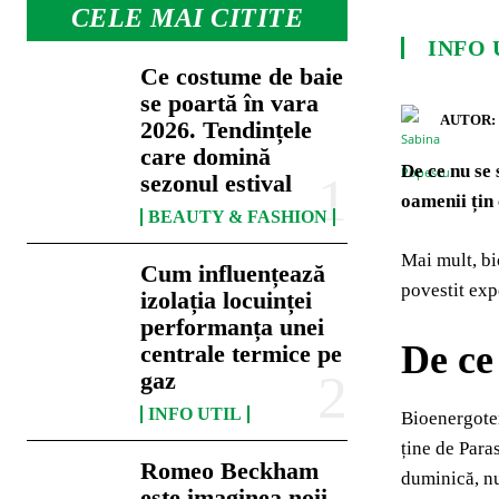
CELE MAI CITITE
INFO 
Ce costume de baie
se poartă în vara
AUTOR:
2026. Tendințele
care domină
De ce nu se 
sezonul estival
oamenii țin 
BEAUTY & FASHION
Mai mult, bi
Cum influențează
povestit exp
izolația locuinței
performanța unei
De ce
centrale termice pe
gaz
INFO UTIL
Bioenergotera
ține de Para
Romeo Beckham
duminică, nu
este imaginea noii