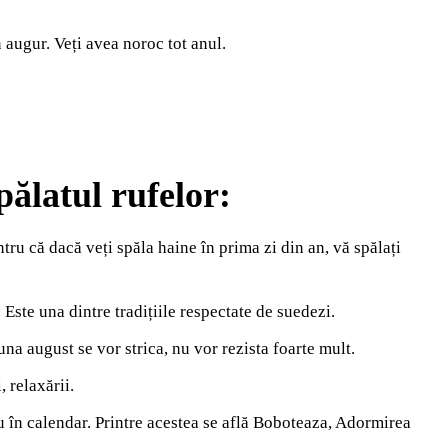
 augur. Veți avea noroc tot anul.
pălatul rufelor:
tru că dacă veți spăla haine în prima zi din an, vă spălați
Este una dintre tradițiile respectate de suedezi.
una august se vor strica, nu vor rezista foarte mult.
 relaxării.
șu în calendar. Printre acestea se află Boboteaza, Adormirea