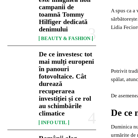
campanii de
A spus ca a 
toamnă Tommy
sărbătorește
Hilfiger dedicată
Lidia Fecior
denimului
BEAUTY & FASHION
De ce investesc tot
mai mulți europeni
în panouri
Potrivit trad
fotovoltaice. Cât
spălat, atunc
durează
recuperarea
De asemenea,
investiției și ce rol
au schimbările
De ce 
climatice
INFO UTIL
Duminica nu 
urmărite de 