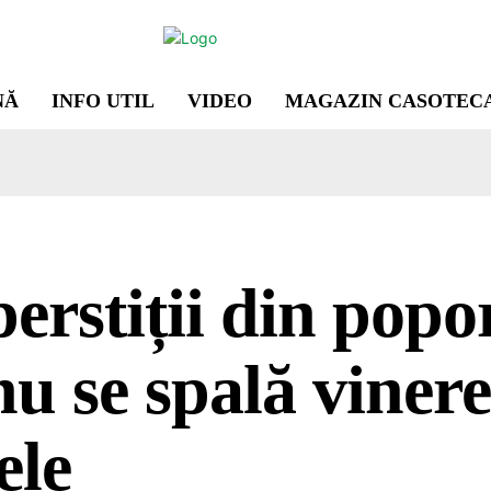
NĂ
INFO UTIL
VIDEO
MAGAZIN CASOTEC
erstiții din popo
nu se spală viner
ele