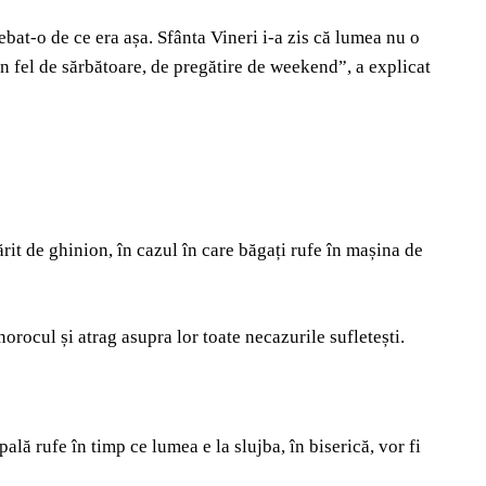
rebat-o de ce era așa. Sfânta Vineri i-a zis că lumea nu o
un fel de sărbătoare, de pregătire de weekend”, a explicat
mărit de ghinion, în cazul în care băgați rufe în mașina de
orocul și atrag asupra lor toate necazurile sufletești.
ă rufe în timp ce lumea e la slujba, în biserică, vor fi