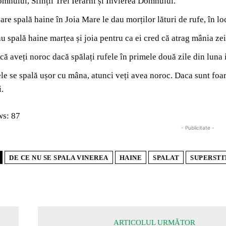
mnului, Sfinții Trei Ierarhi și Învierea Domnului.
are spală haine în Joia Mare le dau morților lături de rufe, în 
nu spală haine marțea și joia pentru ca ei cred că atrag mânia zei
că aveți noroc dacă spălați rufele în primele două zile din luna i
le se spală ușor cu mâna, atunci veți avea noroc. Daca sunt foar
i.
ws:
87
- Publicitate -
DE CE NU SE SPALA VINEREA
HAINE
SPALAT
SUPERSTI
ARTICOLUL URMĂTOR