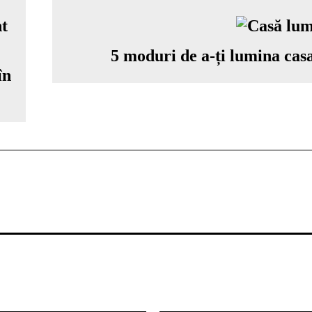
5 moduri de a-ți lumina cas
în