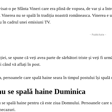
visat-o pe Sfânta Vineri care era plină de vopsea, de var și a înt
. Vinerea nu se spală în tradiția noastră româneasca. Vinerea e 
u în cadrul unei emisiuni TV.
- Publicitate -
iției, se spune că veți avea parte de sărbători triste și veți fi ur
i când vă aflați în post.
 persoanele care spală haine seara în timpul postului își spală n
nu se spală haine Duminica
se spală haine pentru că este ziua Domnului. Persoanele care spal
necazuri.