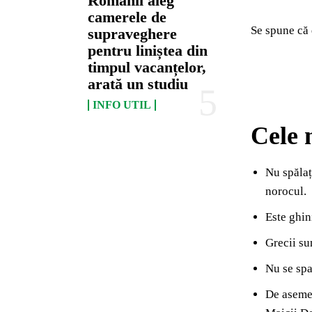
Românii aleg
camerele de
Se spune că 
supraveghere
pentru liniștea din
timpul vacanțelor,
arată un studiu
INFO UTIL
Cele m
Nu spălaț
norocul.
Este ghin
Grecii su
Nu se spa
De asemen