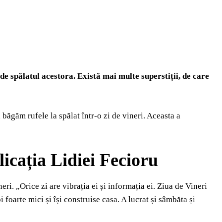
 de spălatul acestora. Există mai multe superstiții, de care
băgăm rufele la spălat într-o zi de vineri. Aceasta a
licația Lidiei Fecioru
ri. „Orice zi are vibrația ei și informația ei. Ziua de Vineri
oarte mici și își construise casa. A lucrat și sâmbăta și