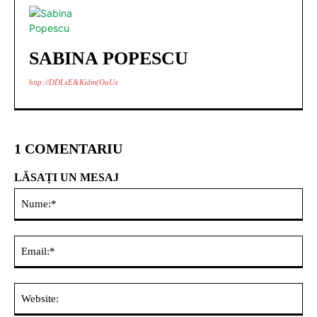
SABINA POPESCU
http://DDLxE&Kidm(OaUx
1 COMENTARIU
LĂSAȚI UN MESAJ
Nu
Ema
Web