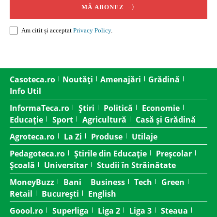
MĂ ABONEZ
Am citit și acceptat
Privacy Policy
.
Casoteca.ro
Noutăți
Amenajări
Grădină
Info Util
InformaTeca.ro
Știri
Politică
Economie
Educație
Sport
Agricultură
Casă și Grădină
Agroteca.ro
La Zi
Produse
Utilaje
Pedagoteca.ro
Știrile din Educație
Preșcolar
Școală
Universitar
Studii în Străinătate
MoneyBuzz
Bani
Business
Tech
Green
Retail
București
English
Goool.ro
Superliga
Liga 2
Liga 3
Steaua