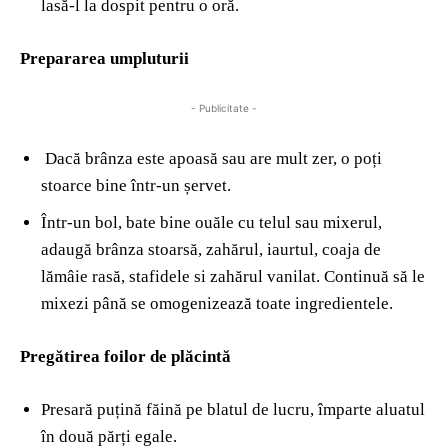
lasă-l la dospit pentru o oră.
Prepararea umpluturii
- Publicitate -
Dacă brânza este apoasă sau are mult zer, o poți
stoarce bine într-un șervet.
Într-un bol, bate bine ouăle cu telul sau mixerul,
adaugă brânza stoarsă, zahărul, iaurtul, coaja de
lămâie rasă, stafidele si zahărul vanilat. Continuă să le
mixezi până se omogenizează toate ingredientele.
Pregătirea foilor de plăcintă
Presară puțină făină pe blatul de lucru, împarte aluatul
în două părți egale.