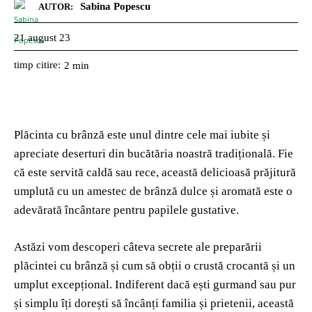
Sabina Popescu
AUTOR:
21 august 23
timp citire:
2
min
Plăcinta cu brânză este unul dintre cele mai iubite și
apreciate deserturi din bucătăria noastră tradițională. Fie
că este servită caldă sau rece, această delicioasă prăjitură
umplută cu un amestec de brânză dulce și aromată este o
adevărată încântare pentru papilele gustative.
Astăzi vom descoperi câteva secrete ale preparării
plăcintei cu brânză și cum să obții o crustă crocantă și un
umplut excepțional. Indiferent dacă ești gurmand sau pur
și simplu îți dorești să încânți familia și prietenii, această