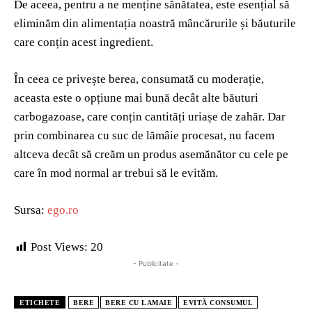
De aceea, pentru a ne menține sănătatea, este esențial să
eliminăm din alimentația noastră mâncărurile și băuturile
care conțin acest ingredient.
În ceea ce privește berea, consumată cu moderație,
aceasta este o opțiune mai bună decât alte băuturi
carbogazoase, care conțin cantități uriașe de zahăr. Dar
prin combinarea cu suc de lămâie procesat, nu facem
altceva decât să creăm un produs asemănător cu cele pe
care în mod normal ar trebui să le evităm.
Sursa:
ego.ro
Post Views:
20
- Publicitate -
ETICHETE
BERE
BERE CU LAMAIE
EVITĂ CONSUMUL