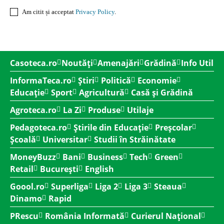
Am citit și acceptat
Privacy Policy
.
Casoteca.ro
Noutăți
Amenajări
Grădină
Info Util
InformaTeca.ro
Știri
Politică
Economie
Educație
Sport
Agricultură
Casă și Grădină
Agroteca.ro
La Zi
Produse
Utilaje
Pedagoteca.ro
Știrile din Educație
Preșcolar
Școală
Universitar
Studii în Străinătate
MoneyBuzz
Bani
Business
Tech
Green
Retail
București
English
Goool.ro
Superliga
Liga 2
Liga 3
Steaua
Dinamo
Rapid
PRescu
România Informată
Curierul Național