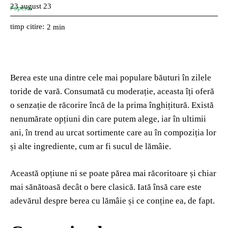
23 august 23
timp citire:
2
min
Berea este una dintre cele mai populare băuturi în zilele
toride de vară. Consumată cu moderație, aceasta îți oferă
o senzație de răcorire încă de la prima înghițitură. Există
nenumărate opțiuni din care putem alege, iar în ultimii
ani, în trend au urcat sortimente care au în compoziția lor
și alte ingrediente, cum ar fi sucul de lămâie.
Această opțiune ni se poate părea mai răcoritoare și chiar
mai sănătoasă decât o bere clasică. Iată însă care este
adevărul despre berea cu lămâie și ce conține ea, de fapt.