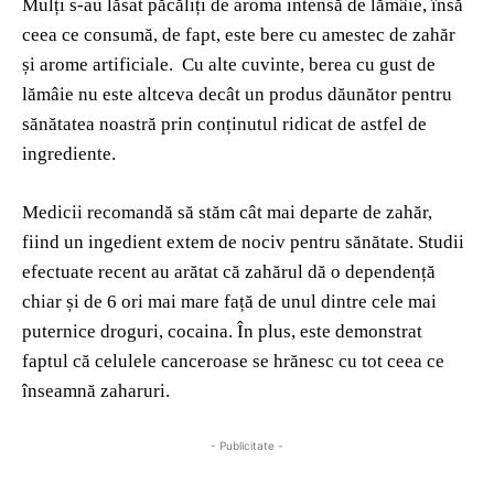
Mulți s-au lăsat păcăliți de aroma intensă de lămâie, însă
ceea ce consumă, de fapt, este bere cu amestec de zahăr
și arome artificiale. Cu alte cuvinte, berea cu gust de
lămâie nu este altceva decât un produs dăunător pentru
sănătatea noastră prin conținutul ridicat de astfel de
ingrediente.
Medicii recomandă să stăm cât mai departe de zahăr,
fiind un ingedient extem de nociv pentru sănătate. Studii
efectuate recent au arătat că zahărul dă o dependență
chiar și de 6 ori mai mare față de unul dintre cele mai
puternice droguri, cocaina. În plus, este demonstrat
faptul că celulele canceroase se hrănesc cu tot ceea ce
înseamnă zaharuri.
- Publicitate -