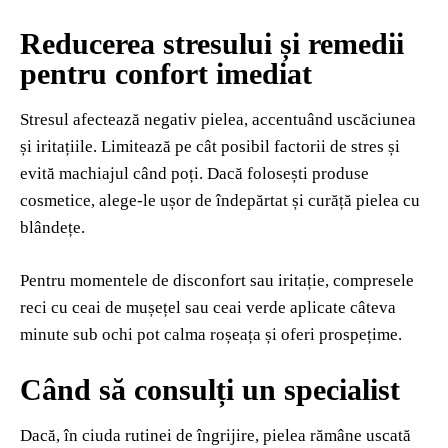
Reducerea stresului și remedii
pentru confort imediat
Stresul afectează negativ pielea, accentuând uscăciunea
și iritațiile. Limitează pe cât posibil factorii de stres și
evită machiajul când poți. Dacă folosești produse
cosmetice, alege-le ușor de îndepărtat și curăță pielea cu
blândețe.
Pentru momentele de disconfort sau iritație, compresele
reci cu ceai de mușețel sau ceai verde aplicate câteva
minute sub ochi pot calma roșeața și oferi prospețime.
Când să consulți un specialist
Dacă, în ciuda rutinei de îngrijire, pielea rămâne uscată