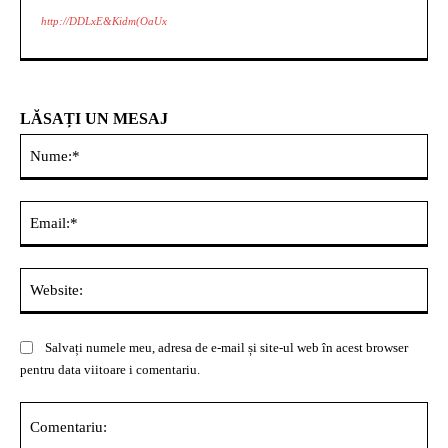
http://DDLxE&Kidm(OaUx
LĂSAȚI UN MESAJ
Nu
Ema
Web
Salvați numele meu, adresa de e-mail și site-ul web în acest browser
pentru data viitoare i comentariu.