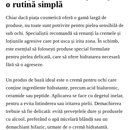
o rutină simplă
Chiar dacă piața cosmetică oferă o gamă largă de
produse, nu toate sunt potrivite pentru pielea sensibilă de
sub ochi. Specialiștii recomandă să renunți la cremele și
loțiunile agresive care pot usca și irita zona. În schimb,
este esențial să folosești produse special formulate
pentru pielea delicată, care să ofere hidratarea necesară
fără să o agreseze.
Un produs de bază ideal este o cremă pentru ochi care
conține ingrediente hidratante, precum acid hialuronic,
ceramide sau peptide. Aplicarea se face cu degetul inelar,
pentru a evita întinderea sau iritarea pielii. Demachierea
trebuie să fie delicată: evită șervețelele dure și produsele
cu alcool, preferând o apă micelară blândă sau un
demachiant bifazic, urmate de o cremă hidratantă.