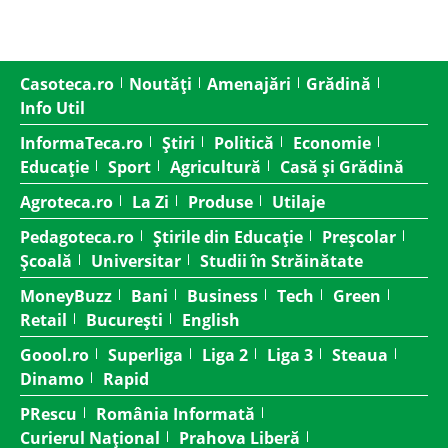
Casoteca.ro
Noutăți
Amenajări
Grădină
Info Util
InformaTeca.ro
Știri
Politică
Economie
Educație
Sport
Agricultură
Casă și Grădină
Agroteca.ro
La Zi
Produse
Utilaje
Pedagoteca.ro
Știrile din Educație
Preșcolar
Școală
Universitar
Studii în Străinătate
MoneyBuzz
Bani
Business
Tech
Green
Retail
București
English
Goool.ro
Superliga
Liga 2
Liga 3
Steaua
Dinamo
Rapid
PRescu
România Informată
Curierul Național
Prahova Liberă