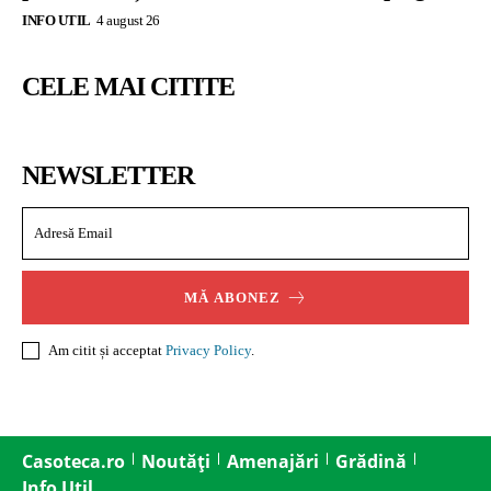
INFO UTIL
4 august 26
CELE MAI CITITE
NEWSLETTER
MĂ ABONEZ
Am citit și acceptat
Privacy Policy
.
Casoteca.ro
Noutăți
Amenajări
Grădină
Info Util