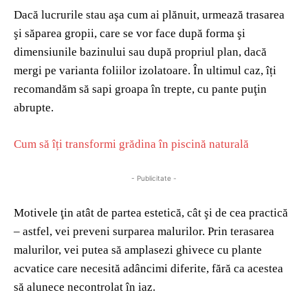
Dacă lucrurile stau aşa cum ai plănuit, urmează trasarea
şi săparea gropii, care se vor face după forma şi
dimensiunile bazinului sau după propriul plan, dacă
mergi pe varianta foliilor izolatoare. În ultimul caz, îți
recomandăm să sapi groapa în trepte, cu pante puţin
abrupte.
Cum să îți transformi grădina în piscină naturală
- Publicitate -
Motivele ţin atât de partea estetică, cât şi de cea practică
– astfel, vei preveni surparea malurilor. Prin terasarea
malurilor, vei putea să amplasezi ghivece cu plante
acvatice care necesită adâncimi diferite, fără ca acestea
să alunece necontrolat în iaz.