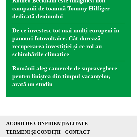
Romeo Beckham este imaginea noii
campanii de toamnă Tommy Hilfiger
dedicată denimului
De ce investesc tot mai mulți europeni în
panouri fotovoltaice. Cât durează
recuperarea investiției și ce rol au
schimbările climatice
Românii aleg camerele de supraveghere
pentru liniștea din timpul vacanțelor,
arată un studiu
ACORD DE CONFIDENȚIALITATE
TERMENI ȘI CONDIȚII
CONTACT