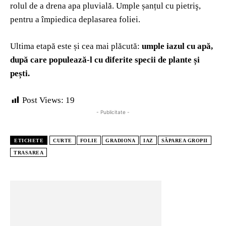
rolul de a drena apa pluvială. Umple șanțul cu pietriş,
pentru a împiedica deplasarea foliei.
Ultima etapă este și cea mai plăcută:
umple iazul cu apă,
după care populează-l cu diferite specii de plante și
pești.
Post Views:
19
- Publicitate -
ETICHETE
CURTE
FOLIE
GRADIONA
IAZ
SĂPAREA GROPII
TRASAREA