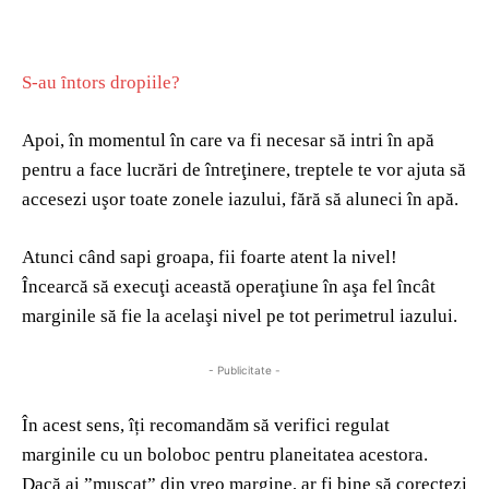
S-au ȋntors dropiile?
Apoi, în momentul în care va fi necesar să intri în apă
pentru a face lucrări de întreţinere, treptele te vor ajuta să
accesezi uşor toate zonele iazului, fără să aluneci în apă.
Atunci când sapi groapa, fii foarte atent la nivel!
Încearcă să execuţi această operaţiune în aşa fel încât
marginile să fie la acelaşi nivel pe tot perimetrul iazului.
- Publicitate -
În acest sens, îți recomandăm să verifici regulat
marginile cu un boloboc pentru planeitatea acestora.
Dacă ai ”mușcat” din vreo margine, ar fi bine să corectezi