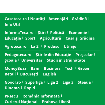
Casoteca.ro
Noutăți
Amenajări
Grădină
Info Util
InformaTeca.ro
Știri
Politică
Economie
Educație
Sport
Agricultură
Casă și Grădină
Agroteca.ro
La Zi
Produse
Utilaje
Pedagoteca.ro
Știrile din Educație
Preșcolar
Școală
Universitar
Studii în Străinătate
MoneyBuzz
Bani
Business
Tech
Green
Retail
București
English
Goool.ro
Superliga
Liga 2
Liga 3
Steaua
Dinamo
Rapid
PRescu
România Informată
Curierul Național
Prahova Liberă