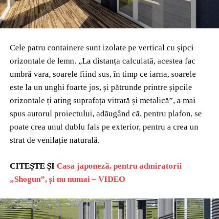
Cele patru containere sunt izolate pe vertical cu șipci
orizontale de lemn. „La distanța calculată, acestea fac
umbră vara, soarele fiind sus, în timp ce iarna, soarele
este la un unghi foarte jos, și pătrunde printre șipcile
orizontale ți ating suprafața vitrată și metalică”, a mai
spus autorul proiectului, adăugând că, pentru plafon, se
poate crea unul dublu fals pe exterior, pentru a crea un
strat de venilație naturală.
CITEȘTE ȘI
Casa japoneză, pentru admiratorii
„Shogun”, și nu numai – VIDEO