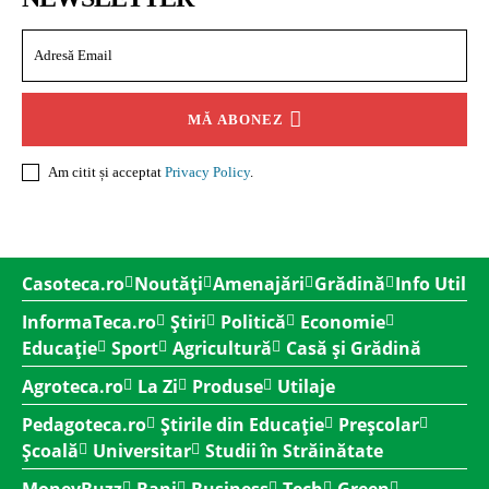
MĂ ABONEZ
Am citit și acceptat
Privacy Policy
.
Casoteca.ro
Noutăți
Amenajări
Grădină
Info Util
InformaTeca.ro
Știri
Politică
Economie
Educație
Sport
Agricultură
Casă și Grădină
Agroteca.ro
La Zi
Produse
Utilaje
Pedagoteca.ro
Știrile din Educație
Preșcolar
Școală
Universitar
Studii în Străinătate
MoneyBuzz
Bani
Business
Tech
Green