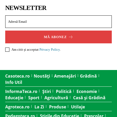
NEWSLETTER
MĂ ABONEZ
Am citit și acceptat
Privacy Policy
.
Casoteca.ro
Noutăți
Amenajări
Grădină
Info Util
InformaTeca.ro
Știri
Politică
Economie
Educație
Sport
Agricultură
Casă și Grădină
Agroteca.ro
La Zi
Produse
Utilaje
Pedagoteca.ro
Știrile din Educație
Preșcolar