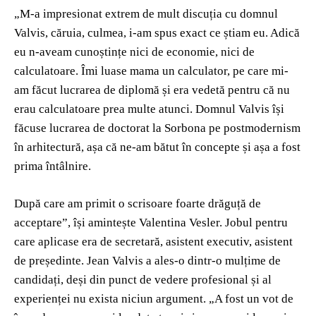
„M-a impresionat extrem de mult discuția cu domnul
Valvis, căruia, culmea, i-am spus exact ce știam eu. Adică
eu n-aveam cunoștințe nici de economie, nici de
calculatoare. Îmi luase mama un calculator, pe care mi-
am făcut lucrarea de diplomă și era vedetă pentru că nu
erau calculatoare prea multe atunci. Domnul Valvis își
făcuse lucrarea de doctorat la Sorbona pe postmodernism
în arhitectură, așa că ne-am bătut în concepte și așa a fost
prima întâlnire.
După care am primit o scrisoare foarte drăguță de
acceptare”, își amintește Valentina Vesler. Jobul pentru
care aplicase era de secretară, asistent executiv, asistent
de președinte. Jean Valvis a ales-o dintr-o mulțime de
candidați, deși din punct de vedere profesional și al
experienței nu exista niciun argument. „A fost un vot de