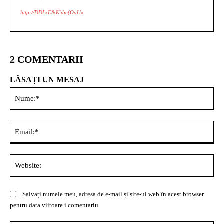
http://DDLxE&Kidm(OaUx
2 COMENTARII
LĂSAȚI UN MESAJ
Nu
Ema
Web
Salvați numele meu, adresa de e-mail și site-ul web în acest browser
pentru data viitoare i comentariu.