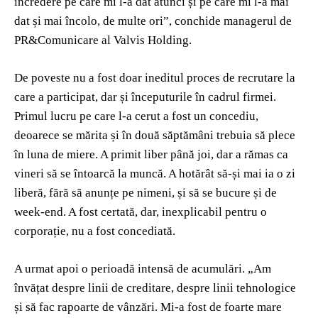
încredere pe care mi l-a dat atunci și pe care mi l-a mai
dat și mai încolo, de multe ori”, conchide managerul de
PR&Comunicare al Valvis Holding.
De poveste nu a fost doar ineditul proces de recrutare la
care a participat, dar și începuturile în cadrul firmei.
Primul lucru pe care l-a cerut a fost un concediu,
deoarece se mărita și în două săptămâni trebuia să plece
în luna de miere. A primit liber până joi, dar a rămas ca
vineri să se întoarcă la muncă. A hotărât să-și mai ia o zi
liberă, fără să anunțe pe nimeni, și să se bucure și de
week-end. A fost certată, dar, inexplicabil pentru o
corporație, nu a fost concediată.
A urmat apoi o perioadă intensă de acumulări. „Am
învățat despre linii de creditare, despre linii tehnologice
și să fac rapoarte de vânzări. Mi-a fost de foarte mare