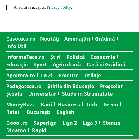
Am citit și acceptat
Privacy Policy
.
Casoteca.ro
Noutăți
Amenajări
Grădină
Info Util
InformaTeca.ro
Știri
Politică
Economie
Educație
Sport
Agricultură
Casă și Grădină
Agroteca.ro
La Zi
Produse
Utilaje
Pedagoteca.ro
Știrile din Educație
Preșcolar
Școală
Universitar
Studii în Străinătate
MoneyBuzz
Bani
Business
Tech
Green
Retail
București
English
Goool.ro
Superliga
Liga 2
Liga 3
Steaua
Dinamo
Rapid