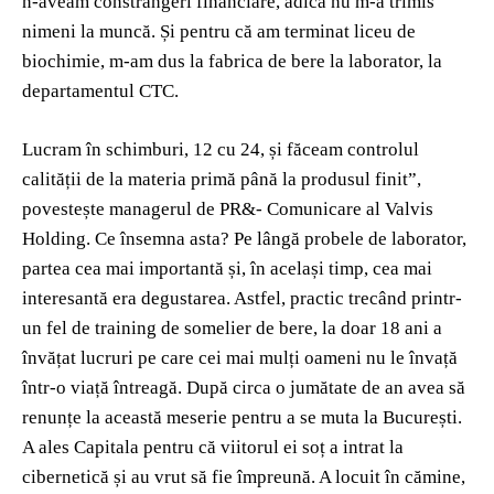
n-aveam constrângeri financiare, adică nu m-a trimis
nimeni la muncă. Și pentru că am terminat liceu de
biochimie, m-am dus la fabrica de bere la laborator, la
departamentul CTC.
Lucram în schimburi, 12 cu 24, și făceam controlul
calității de la materia primă până la produsul finit”,
povestește managerul de PR&- Comunicare al Valvis
Holding. Ce însemna asta? Pe lângă probele de laborator,
partea cea mai importantă și, în același timp, cea mai
interesantă era degustarea. Astfel, practic trecând printr-
un fel de training de somelier de bere, la doar 18 ani a
învățat lucruri pe care cei mai mulți oameni nu le învață
într-o viață întreagă. După circa o jumătate de an avea să
renunțe la această meserie pentru a se muta la București.
A ales Capitala pentru că viitorul ei soț a intrat la
cibernetică și au vrut să fie împreună. A locuit în cămine,