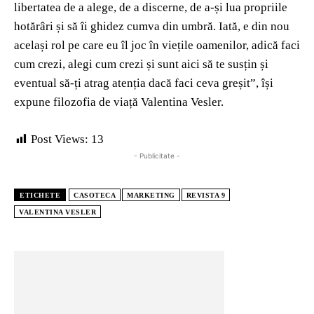
libertatea de a alege, de a discerne, de a-și lua propriile
hotărâri și să îi ghidez cumva din umbră. Iată, e din nou
același rol pe care eu îl joc în viețile oamenilor, adică faci
cum crezi, alegi cum crezi și sunt aici să te susțin și
eventual să-ți atrag atenția dacă faci ceva greșit”, își
expune filozofia de viață Valentina Vesler.
Post Views:
13
- Publicitate -
ETICHETE
CASOTECA
MARKETING
REVISTA 9
VALENTINA VESLER