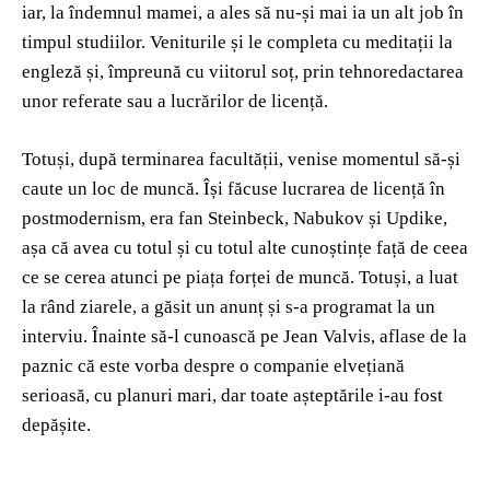
iar, la îndemnul mamei, a ales să nu-și mai ia un alt job în
timpul studiilor. Veniturile și le completa cu meditații la
engleză și, împreună cu viitorul soț, prin tehnoredactarea
unor referate sau a lucrărilor de licență.
Totuși, după terminarea facultății, venise momentul să-și
caute un loc de muncă. Își făcuse lucrarea de licență în
postmodernism, era fan Steinbeck, Nabukov și Updike,
așa că avea cu totul și cu totul alte cunoștințe față de ceea
ce se cerea atunci pe piața forței de muncă. Totuși, a luat
la rând ziarele, a găsit un anunț și s-a programat la un
interviu. Înainte să-l cunoască pe Jean Valvis, aflase de la
paznic că este vorba despre o companie elvețiană
serioasă, cu planuri mari, dar toate așteptările i-au fost
depășite.