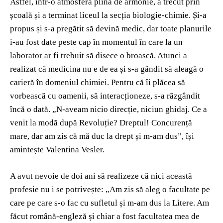
Astfel, într-o atmosferă plină de armonie, a trecut prin
școală și a terminat liceul la secția biologie-chimie. Și-a
propus și s-a pregătit să devină medic, dar toate planurile
i-au fost date peste cap în momentul în care la un
laborator ar fi trebuit să disece o broască. Atunci a
realizat că medicina nu e de ea și s-a gândit să aleagă o
carieră în domeniul chimiei. Pentru că îi plăcea să
vorbească cu oamenii, să interacționeze, s-a răzgândit
încă o dată. „N-aveam nicio direcție, niciun ghidaj. Ce a
venit la modă după Revoluție? Dreptul! Concurență
mare, dar am zis că mă duc la drept și m-am dus”, își
amintește Valentina Vesler.
A avut nevoie de doi ani să realizeze că nici această
profesie nu i se potrivește: „Am zis să aleg o facultate pe
care pe care s-o fac cu sufletul și m-am dus la Litere. Am
făcut română-engleză și chiar a fost facultatea mea de