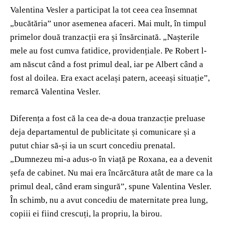
Valentina Vesler a participat la tot ceea cea însemnat
„bucătăria” unor asemenea afaceri. Mai mult, în timpul
primelor două tranzacții era și însărcinată. „Nașterile
mele au fost cumva fatidice, providențiale. Pe Robert l-
am născut când a fost primul deal, iar pe Albert când a
fost al doilea. Era exact același patern, aceeași situație”,
remarcă Valentina Vesler.
Diferența a fost că la cea de-a doua tranzacție preluase
deja departamentul de publicitate și comunicare și a
putut chiar să-și ia un scurt concediu prenatal.
„Dumnezeu mi-a adus-o în viață pe Roxana, ea a devenit
șefa de cabinet. Nu mai era încărcătura atât de mare ca la
primul deal, când eram singură”, spune Valentina Vesler.
În schimb, nu a avut concediu de maternitate prea lung,
copiii ei fiind crescuți, la propriu, la birou.