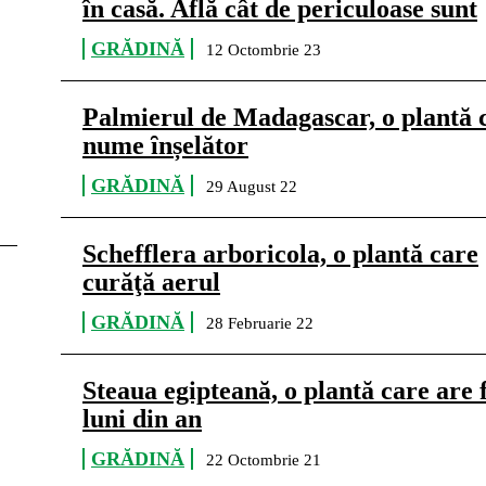
în casă. Află cât de periculoase sunt
GRĂDINĂ
12 Octombrie 23
Palmierul de Madagascar, o plantă 
nume ȋnșelător
GRĂDINĂ
29 August 22
Schefflera arboricola, o plantă care
curăţă aerul
GRĂDINĂ
28 Februarie 22
Steaua egipteană, o plantă care are f
luni din an
GRĂDINĂ
22 Octombrie 21