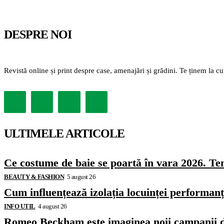
DESPRE NOI
Revistă online și print despre case, amenajări și grădini. Te ținem la c
ULTIMELE ARTICOLE
Ce costume de baie se poartă în vara 2026. Ten
BEAUTY & FASHION
5 august 26
Cum influențează izolația locuinței performanț
INFO UTIL
4 august 26
Romeo Beckham este imaginea noii campanii 