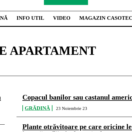
INĂ
INFO UTIL
VIDEO
MAGAZIN CASOTE
DE APARTAMENT
a
Copacul banilor sau castanul ameri
GRĂDINĂ
23 Noiembrie 23
Plante otrăvitoare pe care oricine le