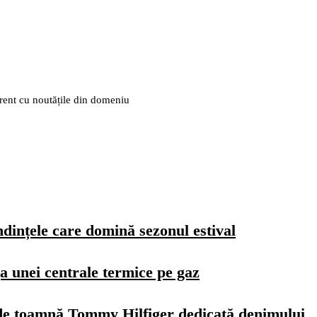
urent cu noutățile din domeniu
dințele care domină sezonul estival
a unei centrale termice pe gaz
de toamnă Tommy Hilfiger dedicată denimului