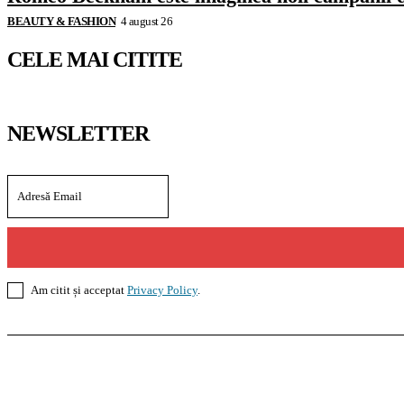
BEAUTY & FASHION
4 august 26
CELE MAI CITITE
NEWSLETTER
Am citit și acceptat
Privacy Policy
.
Casoteca.ro
Noutăți
Amenajări
Grădină
Info Util