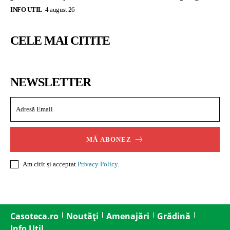
INFO UTIL
4 august 26
CELE MAI CITITE
NEWSLETTER
MĂ ABONEZ
Am citit și acceptat
Privacy Policy
.
Casoteca.ro
Noutăți
Amenajări
Grădină
Info Util