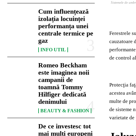
Sistemele de umbri
Cum influențează
izolația locuinței
performanța unei
centrale termice pe
Ferestrele su
gaz
cauzatoare d
performante 
INFO UTIL
de control al
Romeo Beckham
este imaginea noii
campanii de
Protecţia faţ
toamnă Tommy
acestea avân
Hilfiger dedicată
denimului
multe de pro
de sisteme n
BEAUTY & FASHION
varietate de
De ce investesc tot
mai mulți europeni