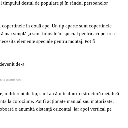
gul timpului destul de populare şi în rândul persoanelor
i copertinele în două ape. Un tip aparte sunt copertinele
ră mai simplă şi sunt folosite în special pentru acoperirea
 necesită elemente speciale pentru montaj. Pot fi
re şi pentru case.
e, indiferent de tip, sunt alcătuite dintr-o structură metalică
enţă la coroziune. Pot fi acţionate manual sau motorizate,
oboară o anumită distanţă orizontal, iar apoi vertical pe