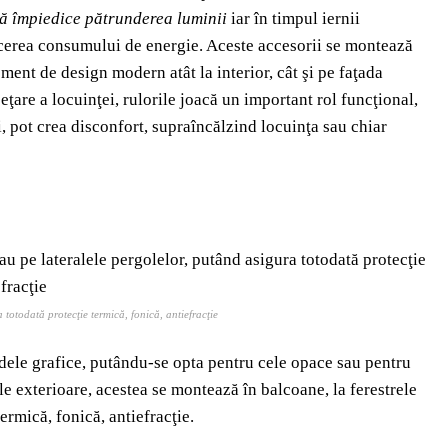
să împiedice pătrunderea luminii
iar în timpul iernii
cerea consumului de energie. Aceste accesorii se montează
lement de design modern atât la interior, cât şi pe faţada
ţare a locuinţei, rulorile joacă un important rol funcţional,
i, pot crea disconfort, supraîncălzind locuinţa sau chiar
 totodată protecţie termică, fonică, antiefracţie
odele grafice, putându-se opta pentru cele opace sau pentru
le exterioare, acestea se montează în balcoane, la ferestrele
ermică, fonică, antiefracţie.