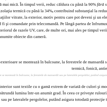
ă mai mică. În timpul verii, reduc căldura cu până la 90%
fără 
zolaţia termică cu până la 34%
,
contribuind substanţial la redu
aţiilor vitrate, la exterior, motiv pentru care pot deveni şi un e
d fi şi comandate prin telecomandă. Pe lângă partea de înfrumuse
teriorul de razele UV, care, de multe ori, mai ales pe timpul veri
anumite obiecte din cameră.
re se montează în balcoane, la ferestrele de mansardă sau pe lateralele pergolelor, putând asigura
interior sunt textile cu o gamă extrem de variată de culori şi m
 pătrundă lumina într-un anumit grad. În ceea ce priveşte rulouri
sau pe lateralele pergolelor, putând asigura totodată protecţie t