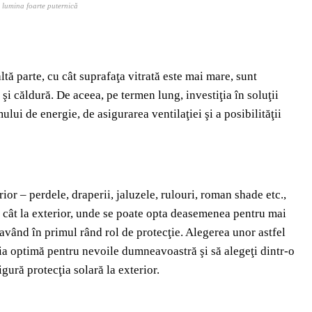
a lumina foarte puternică
ltă parte, cu cât suprafaţa vitrată este mai mare, sunt
şi căldură. De aceea, pe termen lung, investiţia în soluţii
ui de energie, de asigurarea ventilaţiei şi a posibilităţii
erior – perdele, draperii, jaluzele, rulouri, roman shade etc.,
 – cât la exterior, unde se poate opta deasemenea pentru mai
 având în primul rând rol de protecţie. Alegerea unor astfel
ţia optimă pentru nevoile dumneavoastră şi să alegeţi dintr-o
gură protecţia solară la exterior.