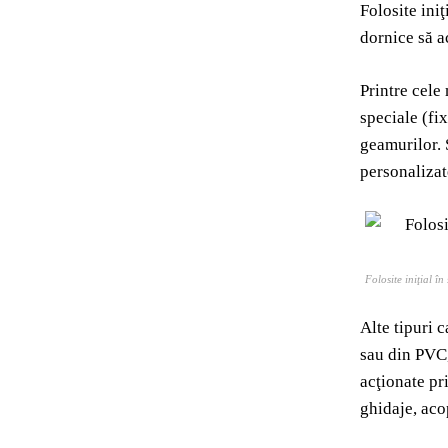
Folosite ini
dornice să a
Printre cele
speciale (fi
geamurilor. 
personalizat
Folosite iniţial î
Alte tipuri c
sau din PVC,
acţionate pr
ghidaje, ac