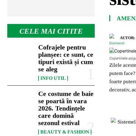
AMENA
CELE MAI CITITE
AUTOR:
Cofrajele pentru
planșee: ce sunt, ce
Copertinele asigu
tipuri există și cum
Zilele acest
se aleg
putem face? 
INFO UTIL
foarte puter
decorativ, a
Ce costume de baie
se poartă în vara
2026. Tendințele
care domină
sezonul estival
BEAUTY & FASHION