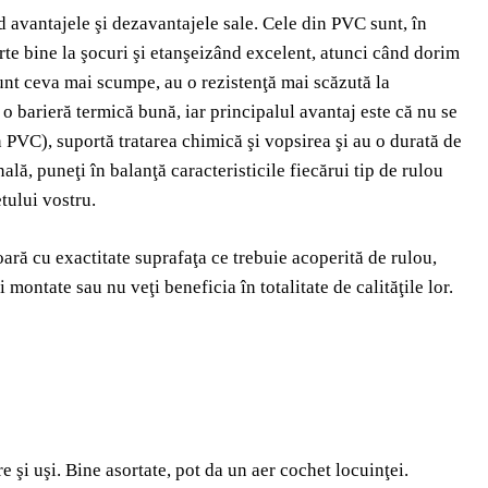
 avantajele şi dezavantajele sale. Cele din PVC sunt, în
arte bine la şocuri şi etanşeizând excelent, atunci când dorim
sunt ceva mai scumpe, au o rezistenţă mai scăzută la
ă o barieră termică bună, iar principalul avantaj este că nu se
 PVC), suportă tratarea chimică şi vopsirea şi au o durată de
lă, puneţi în balanţă caracteristicile fiecărui tip de rulou
etului vostru.
ară cu exactitate suprafaţa ce trebuie acoperită de rulou,
 montate sau nu veţi beneficia în totalitate de calităţile lor.
e şi uşi. Bine asortate, pot da un aer cochet locuinţei.