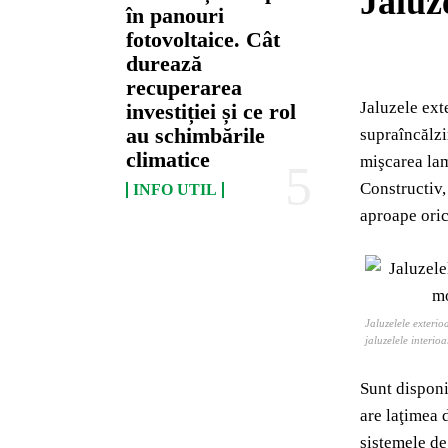
Jaluz
în panouri
fotovoltaice. Cât
durează
recuperarea
Jaluzele exte
investiției și ce rol
au schimbările
supraîncălzi
climatice
mişcarea lam
Constructiv,
INFO UTIL
aproape oric
Jaluzelele exteri
jaluzelele interioa
Sunt disponi
are laţimea 
sistemele de