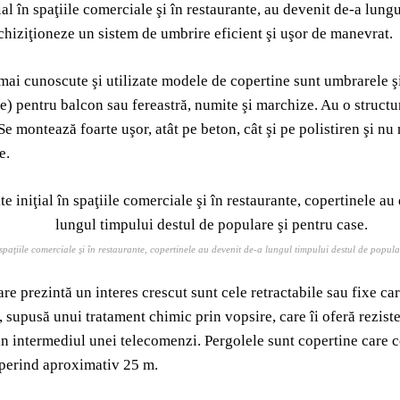
ţial în spaţiile comerciale şi în restaurante, au devenit de-a lun
chiziţioneze un sistem de umbrire eficient şi uşor de manevrat.
 mai cunoscute şi utilizate modele de copertine sunt umbrarele ş
xe) pentru balcon sau fereastră, numite şi marchize. Au o structu
Se montează foarte uşor, atât pe beton, cât şi pe polistiren şi nu
e.
n spaţiile comerciale şi în restaurante, copertinele au devenit de-a lungul timpului destul de popula
are prezintă un interes crescut sunt cele retractabile sau fixe car
 supusă unui tratament chimic prin vopsire, care îi oferă rezist
in intermediul unei telecomenzi. Pergolele sunt copertine care c
operind aproximativ 25 m.