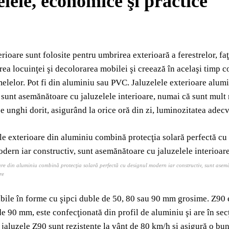
elele, economice şi practice
rioare sunt folosite pentru umbrirea exterioară a ferestrelor, faţ
rea locuinţei şi decolorarea mobilei şi creează în acelaşi timp c
elelor. Pot fi din aluminiu sau PVC. Jaluzelele exterioare alu
 sunt asemănătoare cu jaluzelele interioare, numai că sunt mult m
e unghi dorit, asigurând la orice oră din zi, luminozitatea adecv
oare din aluminiu combină protecţia solară perfectă cu designul modern iar constructiv, sunt ase
re
bile în forme cu şipci duble de 50, 80 sau 90 mm grosime. Z90 e
de 90 mm, este confecţionată din profil de aluminiu şi are în secţ
 jaluzele Z90 sunt rezistente la vânt de 80 km/h şi asigură o bun