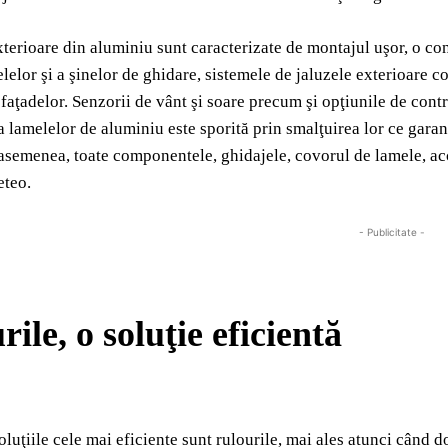
xterioare din aluminiu sunt caracterizate de montajul uşor, o cons
lelor şi a şinelor de ghidare, sistemele de jaluzele exterioare co
faţadelor. Senzorii de vânt şi soare precum şi opţiunile de contro
 lamelelor de aluminiu este sporită prin smalţuirea lor ce garante
asemenea, toate componentele, ghidajele, covorul de lamele, acce
eteo.
- Publicitate -
ile, o soluţie eficientă
oluţiile cele mai eficiente sunt rulourile, mai ales atunci când d