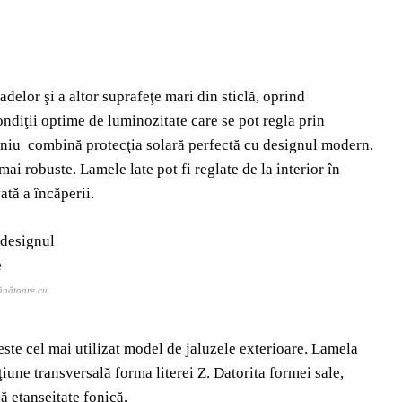
adelor şi a altor suprafeţe mari din sticlă, oprind
ondiţii optime de luminozitate care se pot regla prin
miniu combină protecţia solară perfectă cu designul modern.
ai robuste. Lamele late pot fi reglate de la interior în
ată a încăperii.
mănătoare cu
ste cel mai utilizat model de jaluzele exterioare. Lamela
iune transversală forma literei Z. Datorita formei sale,
ă etanşeitate fonică.