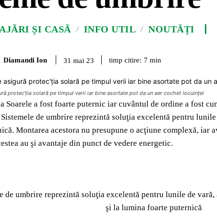
JĂRI ȘI CASĂ
INFO UTIL
NOUTĂȚI
Diamandi Ion
timp citire:
7
min
31 mai 23
ră protec'ţia solară pe timpul verii iar bine asortate pot da un aer cochet locuinţei
ea Soarele a fost foarte puternic iar cuvântul de ordine a fost 
Sistemele de umbrire reprezintă soluţia excelentă pentru lunile d
nică. Montarea acestora nu presupune o acţiune complexă, iar av
cestea au şi avantaje din punct de vedere energetic.