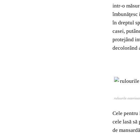
intr-o măsur
îmbunăţesc i
în dreptul sp
casei, putân
protejând in
decolorând 
rulourile exterioa
Cele pentru 
cele lasă să
de mansardă 