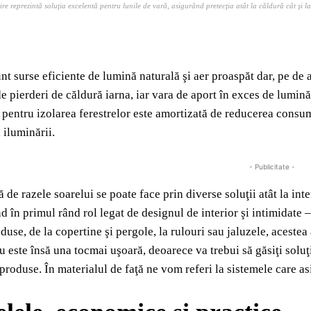
re reprezintă soluţia excelentă pentru lunile de vară, asigurând pretecţia atât la căldură cât şi l
nt surse eficiente de lumină naturală şi aer proaspăt dar, pe de a
e pierderi de căldură iarna, iar vara de aport în exces de lumină 
pentru izolarea ferestrelor este amortizată de reducerea consumul
 iluminării.
- Publicitate -
ă de razele soarelui se poate face prin diverse soluţii atât la int
d în primul rând rol legat de designul de interior şi intimidate
duse, de la copertine şi pergole, la rulouri sau jaluzele, acestea
u este însă una tocmai uşoară, deoarece va trebui să găsiţi solu
 produse. În materialul de faţă ne vom referi la sistemele care asi