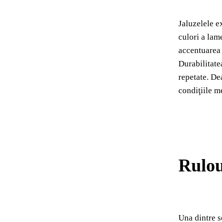
Jaluzelele e
culori a lame
accentuarea 
Durabilitatea
repetate. De
condiţiile m
Rulour
Una dintre s