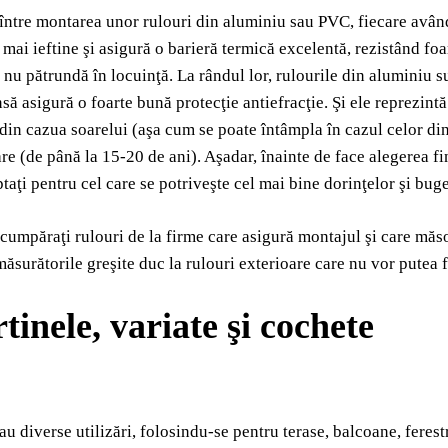
 între montarea unor rulouri din aluminiu sau PVC, fiecare având
 mai ieftine şi asigură o barieră termică excelentă, rezistând fo
 nu pătrundă în locuinţă. La rândul lor, rulourile din aluminiu 
nsă asigură o foarte bună protecţie antiefracţie. Şi ele reprezint
in cazua soarelui (aşa cum se poate întâmpla în cazul celor din
re (de până la 15-20 de ani). Aşadar, înainte de face alegerea fina
ptaţi pentru cel care se potriveşte cel mai bine dorinţelor şi bug
 cumpăraţi rulouri de la firme care asigură montajul şi care măso
ăsurătorile greşite duc la rulouri exterioare care nu vor putea fi
tinele, variate şi cochete
u diverse utilizări, folosindu-se pentru terase, balcoane, ferestr