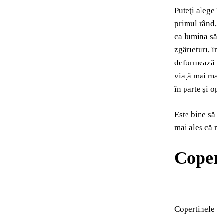
Puteţi alege
primul rând,
ca lumina să
zgârieturi, î
deformează d
viaţă mai ma
în parte şi o
Este bine să
mai ales că m
Coper
Copertinele a