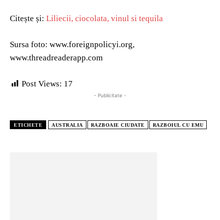
Citește și:
Liliecii, ciocolata, vinul si tequila
Sursa foto: www.foreignpolicyi.org,
www.threadreaderapp.com
Post Views:
17
- Publicitate -
ETICHETE
AUSTRALIA
RAZBOAIE CIUDATE
RAZBOIUL CU EMU