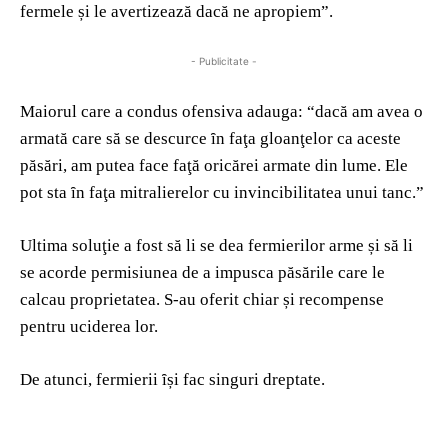
fermele și le avertizează dacă ne apropiem”.
- Publicitate -
Maiorul care a condus ofensiva adauga: “dacă am avea o
armată care să se descurce ȋn faţa gloanţelor ca aceste
păsări, am putea face faţă oricărei armate din lume. Ele
pot sta ȋn faţa mitralierelor cu invincibilitatea unui tanc.”
Ultima soluţie a fost să li se dea fermierilor arme și să li
se acorde permisiunea de a impusca păsările care le
calcau proprietatea. S-au oferit chiar și recompense
pentru uciderea lor.
De atunci, fermierii ȋși fac singuri dreptate.