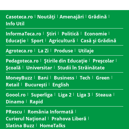
Casoteca.ro
Noutăți
Amenajări
Grădină
Info Util
InformaTeca.ro
Știri
Politică
Economie
Educație
Sport
Agricultură
Casă și Grădină
Agroteca.ro
La Zi
Produse
Utilaje
Pedagoteca.ro
Știrile din Educație
Preșcolar
Școală
Universitar
Studii în Străinătate
MoneyBuzz
Bani
Business
Tech
Green
Retail
București
English
Goool.ro
Superliga
Liga 2
Liga 3
Steaua
Dinamo
Rapid
PRescu
România Informată
Curierul Național
Prahova Liberă
Slatina Buzz
HomeTalks