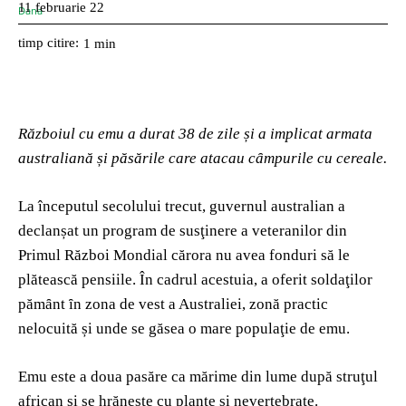
11 februarie 22
timp citire:
1
min
Războiul cu emu a durat 38 de zile și a implicat armata
australiană și păsările care atacau cȃmpurile cu cereale.
La începutul secolului trecut, guvernul australian a
declanșat un program de susţinere a veteranilor din
Primul Război Mondial cărora nu avea fonduri să le
plătească pensiile. În cadrul acestuia, a oferit soldaţilor
pămȃnt ȋn zona de vest a Australiei, zonă practic
nelocuită și unde se găsea o mare populaţie de emu.
Emu este a doua pasăre ca mărime din lume după struţul
african și se hrănește cu plante și nevertebrate.