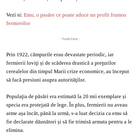
Vezi si:
Emu, o pasăre ce poate aduce un profit frumos
fermierilor
- Publicitate -
Prin 1922, cȃmpurile erau devastate periodic, iar
fermierii loviţi și de scăderea drastică a preţurilor
cerealelor din timpul Marii crize economice, au ȋnceput
să facă presiuni asupra autorităţilor.
Populaţia de păsări era estimată la 20 mii exemplare și
specia era protejată de lege. În plus, fermierii nu aveau
arme așa ȋncȃt, pȃnă la urmă, s-a luat decizia ca emu să
fie declarate dăunători și să fie trimisă armata pentru a le
elimina.