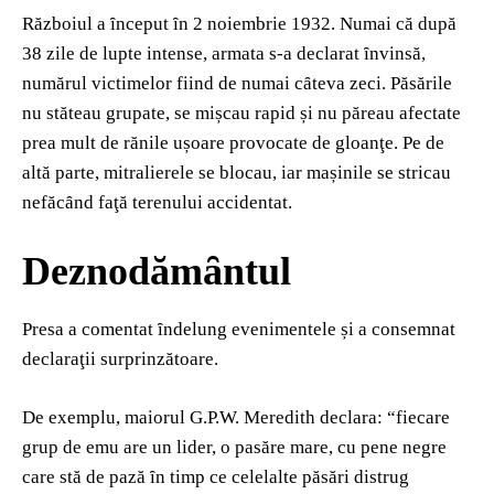
Războiul a ȋnceput ȋn 2 noiembrie 1932. Numai că după
38 zile de lupte intense, armata s-a declarat ȋnvinsă,
numărul victimelor fiind de numai cȃteva zeci. Păsările
nu stăteau grupate, se mișcau rapid și nu păreau afectate
prea mult de rănile ușoare provocate de gloanţe. Pe de
altă parte, mitralierele se blocau, iar mașinile se stricau
nefăcȃnd faţă terenului accidentat.
Deznodămȃntul
Presa a comentat ȋndelung evenimentele și a consemnat
declaraţii surprinzătoare.
De exemplu, maiorul G.P.W. Meredith declara: “fiecare
grup de emu are un lider, o pasăre mare, cu pene negre
care stă de pază ȋn timp ce celelalte păsări distrug