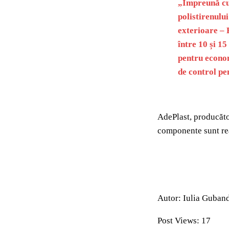
„Împreună cu 
polistirenulu
exterioare – 
între 10 și 1
pentru econom
de control pe
AdePlast, producător
componente sunt real
Autor: Iulia Guban
Post Views:
17