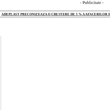
- Publicitate -
ADEPLAST PRECONIZEAZA O CRESTERE DE 5 % A AFACERILOR I
AR
Cofra
cum 
Ce c
care
Cum 
cent