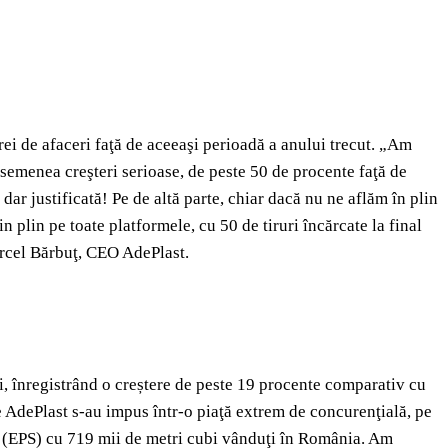
ei de afaceri faţă de aceeaşi perioadă a anului trecut. „Am
 asemenea creşteri serioase, de peste 50 de procente faţă de
ar justificată! Pe de altă parte, chiar dacă nu ne aflăm în plin
n plin pe toate platformele, cu 50 de tiruri încărcate la final
Marcel Bărbuţ, CEO AdePlast.
i, înregistrând o creștere de peste 19 procente comparativ cu
e AdePlast s-au impus într-o piaţă extrem de concurenţială, pe
at (EPS) cu 719 mii de metri cubi vânduţi în România. Am