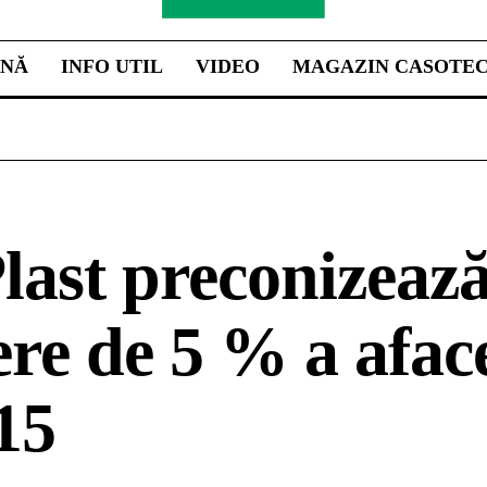
INĂ
INFO UTIL
VIDEO
MAGAZIN CASOTE
ast preconizează
ere de 5 % a afac
15