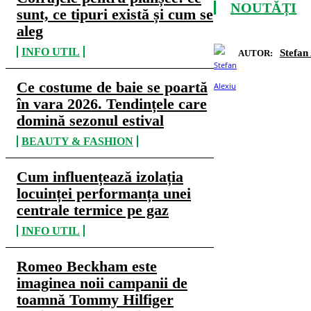
NOUTĂȚI
sunt, ce tipuri există și cum se
aleg
INFO UTIL
Stefan
AUTOR:
Ce costume de baie se poartă
în vara 2026. Tendințele care
domină sezonul estival
BEAUTY & FASHION
Cum influențează izolația
locuinței performanța unei
centrale termice pe gaz
INFO UTIL
Romeo Beckham este
imaginea noii campanii de
toamnă Tommy Hilfiger