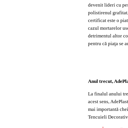
devenit lideri cu pe
polistirenul grafita
certificat este o pi
cazul mortarelor us
detrimentul altor co
pentru că piaţa se a
Anul trecut, AdePla
La finalul anului tr
acest sens, AdePlast
mai importantă cheie
Tencuieli Decorative