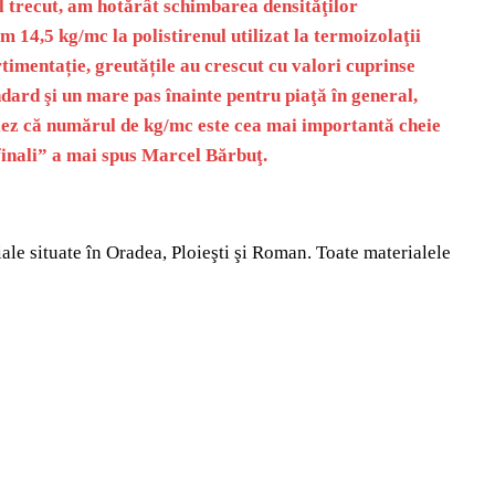
 trecut, am hotărât schimbarea densităţilor
 14,5 kg/mc la polistirenul utilizat la termoizolaţii
imentație, greutățile au crescut cu valori cuprinse
ndard şi un mare pas înainte pentru piaţă în general,
niez că numărul de kg/mc este cea mai importantă cheie
 finali” a mai spus Marcel Bărbuţ.
ale situate în Oradea, Ploieşti şi Roman. Toate materialele