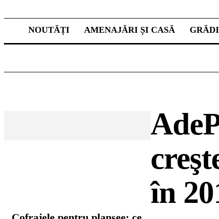
NOUTĂȚI
AMENAJĂRI ȘI CASĂ
GRĂD
AdePl
creşt
în 20
CELE MAI CITITE
Cofrajele pentru planșee: ce