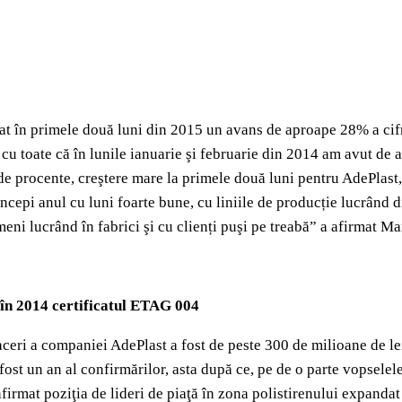
rat în primele două luni din 2015 un avans de aproape 28% a cifr
t cu toate că în lunile ianuarie şi februarie din 2014 am avut de
e procente, creştere mare la primele două luni pentru AdePlast, d
începi anul cu luni foarte bune, cu liniile de producție lucrând di
meni lucrând în fabrici şi cu clienți puşi pe treabă” a afirmat 
 în 2014 certificatul ETAG 004
aceri a companiei AdePlast a fost de peste 300 de milioane de le
ost un an al confirmărilor, asta după ce, pe de o parte vopselel
nfirmat poziţia de lideri de piaţă în zona polistirenului expand