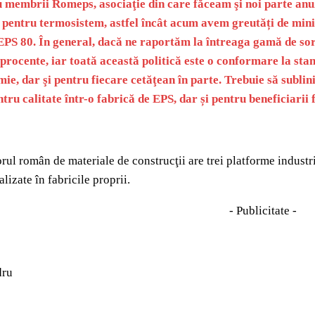
membrii Romeps, asociaţie din care făceam şi noi parte anul
i pentru termosistem, astfel încât acum avem greutăți de minim
EPS 80. În general, dacă ne raportăm la întreaga gamă de sort
5 procente, iar toată această politică este o conformare la sta
ie, dar şi pentru fiecare cetăţean în parte. Trebuie să subli
ntru calitate într-o fabrică de EPS, dar și pentru beneficiarii
ul român de materiale de construcţii are trei platforme industri
izate în fabricile proprii.
- Publicitate -
dru