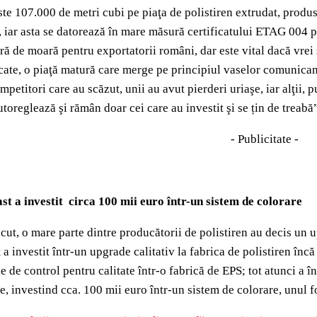
ste 107.000 de metri cubi pe piaţa de polistiren extrudat, produs
t, iar asta se datorează în mare măsură certificatului ETAG 004 p
atră de moară pentru exportatorii români, dar este vital dacă vrei
cate, o piaţă matură care merge pe principiul vaselor comunicant
mpetitori care au scăzut, unii au avut pierderi uriaşe, iar alţii, 
utoreglează şi rămân doar cei care au investit şi se țin de treab
- Publicitate -
st a investit circa 100 mii euro într-un sistem de colorare
ecut, o mare parte dintre producătorii de polistiren au decis un 
 a investit într-un upgrade calitativ la fabrica de polistiren înc
 de control pentru calitate într-o fabrică de EPS; tot atunci a î
, investind cca. 100 mii euro într-un sistem de colorare, unul f