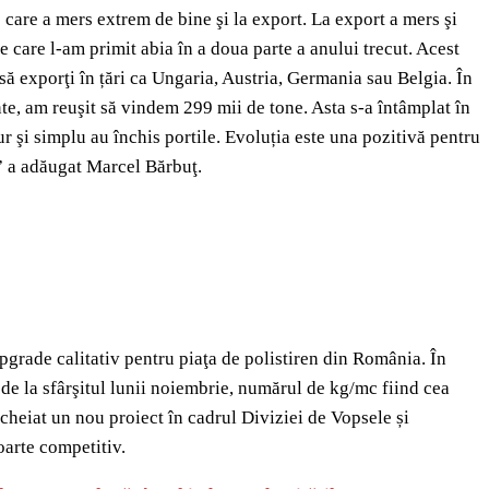
 care a mers extrem de bine şi la export. La export a mers şi
e care l-am primit abia în a doua parte a anului trecut. Acest
 să exporţi în țări ca Ungaria, Austria, Germania sau Belgia. În
e, am reuşit să vindem 299 mii de tone. Asta s-a întâmplat în
pur şi simplu au închis portile. Evoluția este una pozitivă pentru
ă” a adăugat Marcel Bărbuţ.
upgrade calitativ pentru piaţa de polistiren din România. În
ă de la sfârşitul lunii noiembrie, numărul de kg/mc fiind cea
ncheiat un nou proiect în cadrul Diviziei de Vopsele și
oarte competitiv.