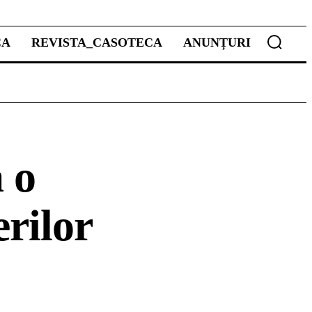
CA
REVISTA_CASOTECA
ANUNȚURI
 o
erilor