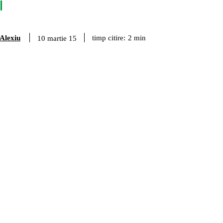
 Alexiu
timp citire:
2
min
10 martie 15