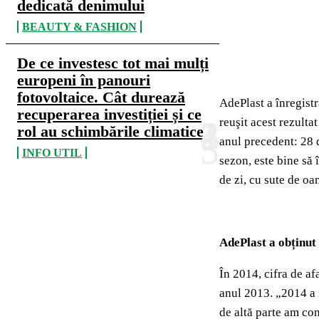
dedicată denimului
BEAUTY & FASHION
De ce investesc tot mai mulți
europeni în panouri
fotovoltaice. Cât durează
AdePlast a înregist
recuperarea investiției și ce
reuşit acest rezulta
rol au schimbările climatice
anul precedent: 28 d
INFO UTIL
sezon, este bine să 
de zi, cu sute de oa
AdePlast a obținut
În 2014, cifra de af
anul 2013. „2014 a f
de altă parte am co