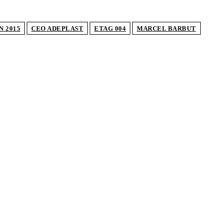
N 2015
CEO ADEPLAST
ETAG 004
MARCEL BARBUT
TICOLE POPULARE
jele pentru planșee: ce sunt, ce tipuri există și
se aleg
ostume de baie se poartă în vara 2026. Tendințele
 domină sezonul estival
influențează izolația locuinței performanța unei
rale termice pe gaz