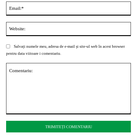
Ema
Web
Salvați numele meu, adresa de e-mail și site-ul web în acest browser
pentru data viitoare i comentariu.
Comentariu: