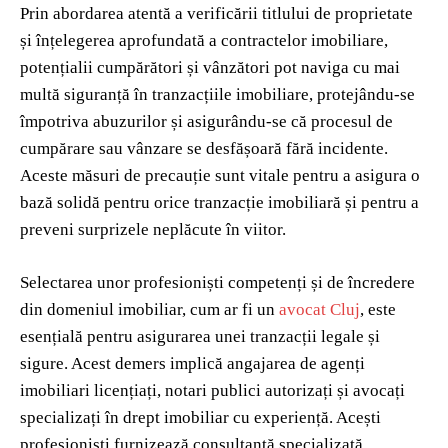
Prin abordarea atentă a verificării titlului de proprietate
și înțelegerea aprofundată a contractelor imobiliare,
potențialii cumpărători și vânzători pot naviga cu mai
multă siguranță în tranzacțiile imobiliare, protejându-se
împotriva abuzurilor și asigurându-se că procesul de
cumpărare sau vânzare se desfășoară fără incidente.
Aceste măsuri de precauție sunt vitale pentru a asigura o
bază solidă pentru orice tranzacție imobiliară și pentru a
preveni surprizele neplăcute în viitor.
Selectarea unor profesioniști competenți și de încredere
din domeniul imobiliar, cum ar fi un
avocat Cluj
, este
esențială pentru asigurarea unei tranzacții legale și
sigure. Acest demers implică angajarea de agenți
imobiliari licențiați, notari publici autorizați și avocați
specializați în drept imobiliar cu experiență. Acești
profesioniști furnizează consultanță specializată,