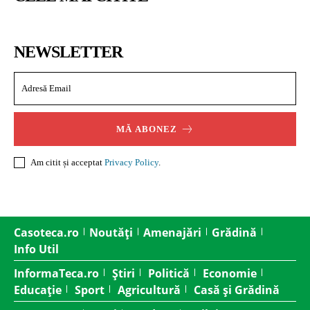
NEWSLETTER
MĂ ABONEZ
Am citit și acceptat
Privacy Policy
.
Casoteca.ro
Noutăți
Amenajări
Grădină
Info Util
InformaTeca.ro
Știri
Politică
Economie
Educație
Sport
Agricultură
Casă și Grădină