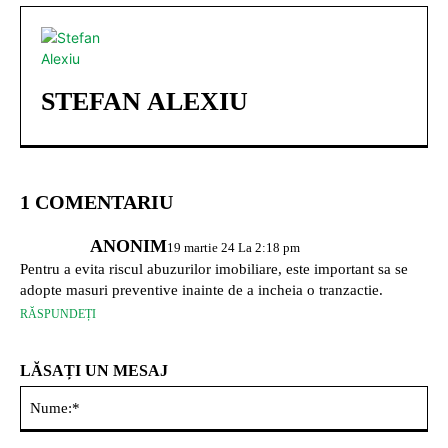
STEFAN ALEXIU
1 COMENTARIU
ANONIM
19 martie 24 La 2:18 pm
Pentru a evita riscul abuzurilor imobiliare, este important sa se
adopte masuri preventive inainte de a incheia o tranzactie.
RĂSPUNDEȚI
LĂSAȚI UN MESAJ
Nu