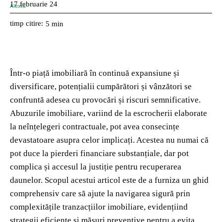
17 februarie 24
timp citire:
5
min
Într-o piață imobiliară în continuă expansiune și
diversificare, potențialii cumpărători și vânzători se
confruntă adesea cu provocări și riscuri semnificative.
Abuzurile imobiliare, variind de la escrocherii elaborate
la neînțelegeri contractuale, pot avea consecințe
devastatoare asupra celor implicați. Acestea nu numai că
pot duce la pierderi financiare substanțiale, dar pot
complica și accesul la justiție pentru recuperarea
daunelor. Scopul acestui articol este de a furniza un ghid
comprehensiv care să ajute la navigarea sigură prin
complexitățile tranzacțiilor imobiliare, evidențiind
strategii eficiente și măsuri preventive pentru a evita