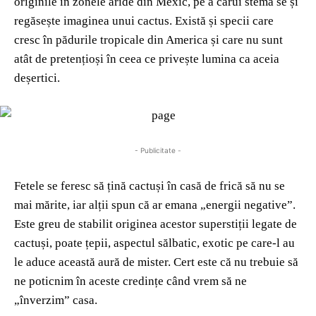
originile în zonele aride din Mexic, pe a cărui stemă se și
regăsește imaginea unui cactus. Există și specii care
cresc în pădurile tropicale din America și care nu sunt
atât de pretențioși în ceea ce privește lumina ca aceia
deșertici.
- Publicitate -
Fetele se feresc să țină cactuși în casă de frică să nu se
mai mărite, iar alții spun că ar emana „energii negative”.
Este greu de stabilit originea acestor superstiții legate de
cactuși, poate țepii, aspectul sălbatic, exotic pe care-l au
le aduce această aură de mister. Cert este că nu trebuie să
ne poticnim în aceste credințe când vrem să ne
„înverzim” casa.