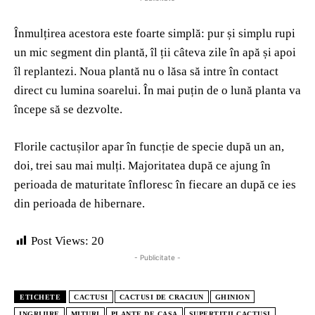
Înmulțirea acestora este foarte simplă: pur și simplu rupi
un mic segment din plantă, îl ții câteva zile în apă și apoi
îl replantezi. Noua plantă nu o lăsa să intre în contact
direct cu lumina soarelui. În mai puțin de o lună planta va
începe să se dezvolte.
Florile cactușilor apar în funcție de specie după un an,
doi, trei sau mai mulți. Majoritatea după ce ajung în
perioada de maturitate înfloresc în fiecare an după ce ies
din perioada de hibernare.
Post Views:
20
- Publicitate -
ETICHETE
CACTUSI
CACTUSI DE CRACIUN
GHINION
INGRIJIRE
MITURI
PLANTE DE CASA
SUPERTITII CACTUSI