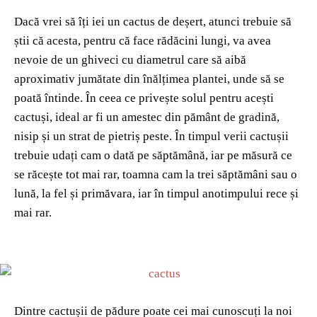
Dacă vrei să îți iei un cactus de deșert, atunci trebuie să
știi că acesta, pentru că face rădăcini lungi, va avea
nevoie de un ghiveci cu diametrul care să aibă
aproximativ jumătate din înălțimea plantei, unde să se
poată întinde. În ceea ce privește solul pentru acești
cactuși, ideal ar fi un amestec din pământ de gradină,
nisip și un strat de pietriș peste. În timpul verii cactușii
trebuie udați cam o dată pe săptămână, iar pe măsură ce
se răcește tot mai rar, toamna cam la trei săptămâni sau o
lună, la fel și primăvara, iar în timpul anotimpului rece și
mai rar.
Dintre cactușii de pădure poate cei mai cunoscuți la noi