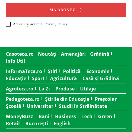
MĂ ABONEZ
Am citit și acceptat
Privacy Policy
.
Casoteca.ro
Noutăți
Amenajări
Grădină
Info Util
InformaTeca.ro
Știri
Politică
Economie
Educație
Sport
Agricultură
Casă și Grădină
Agroteca.ro
La Zi
Produse
Utilaje
Pedagoteca.ro
Știrile din Educație
Preșcolar
Școală
Universitar
Studii în Străinătate
MoneyBuzz
Bani
Business
Tech
Green
Retail
București
English