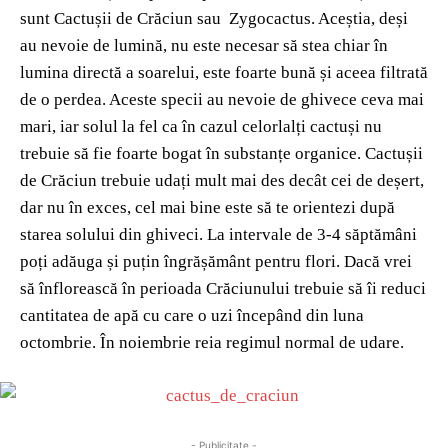
sunt Cactușii de Crăciun sau Zygocactus. Aceștia, deși
au nevoie de lumină, nu este necesar să stea chiar în
lumina directă a soarelui, este foarte bună și aceea filtrată
de o perdea. Aceste specii au nevoie de ghivece ceva mai
mari, iar solul la fel ca în cazul celorlalți cactuși nu
trebuie să fie foarte bogat în substanțe organice. Cactușii
de Crăciun trebuie udați mult mai des decât cei de deșert,
dar nu în exces, cel mai bine este să te orientezi după
starea solului din ghiveci. La intervale de 3-4 săptămâni
poți adăuga și puțin îngrășământ pentru flori. Dacă vrei
să înflorească în perioada Crăciunului trebuie să îi reduci
cantitatea de apă cu care o uzi începând din luna
octombrie. În noiembrie reia regimul normal de udare.
- Publicitate -