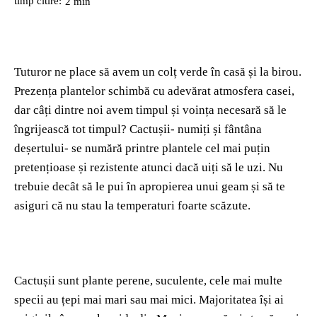
timp citire:
2
min
Tuturor ne place să avem un colț verde în casă și la birou.
Prezența plantelor schimbă cu adevărat atmosfera casei,
dar câți dintre noi avem timpul și voința necesară să le
îngrijească tot timpul? Cactușii- numiți și fântâna
deșertului- se numără printre plantele cel mai puțin
pretențioase și rezistente atunci dacă uiți să le uzi. Nu
trebuie decât să le pui în apropierea unui geam și să te
asiguri că nu stau la temperaturi foarte scăzute.
Cactușii sunt plante perene, suculente, cele mai multe
specii au țepi mai mari sau mai mici. Majoritatea își ai