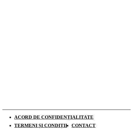
Coafuri de festival care rezistă de dimineața
până la ultimul concert
Cofrajele pentru planșee: ce sunt, ce tipuri
există și cum se aleg
Ce costume de baie se poartă în vara 2026.
Tendințele care domină sezonul estival
Cum influențează izolația locuinței
performanța unei centrale termice pe gaz
ACORD DE CONFIDENȚIALITATE
TERMENI ȘI CONDIȚII
CONTACT