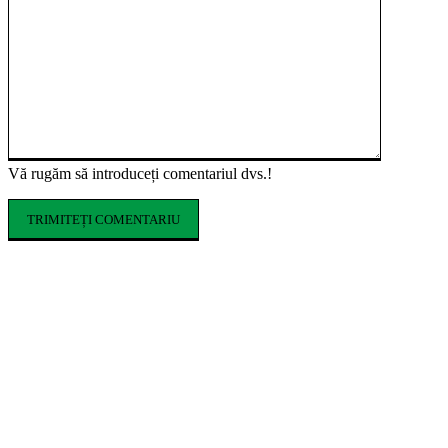
Vă rugăm să introduceți comentariul dvs.!
ARTICOLE POPULARE
KIKO MILANO își extinde prezența în
România printr-un magazin online