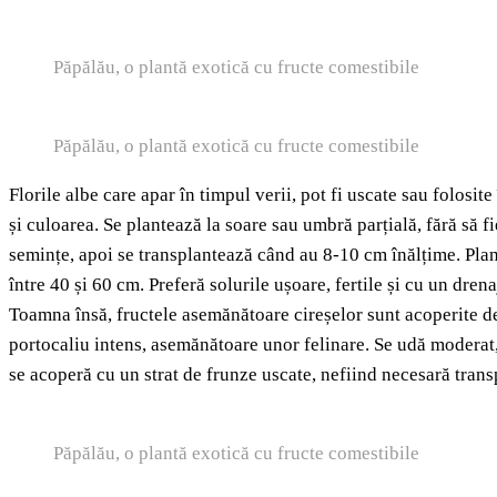
Păpălău, o plantă exotică cu fructe comestibile
Păpălău, o plantă exotică cu fructe comestibile
Florile albe care apar în timpul verii, pot fi uscate sau folosi
și culoarea. Se plantează la soare sau umbră parțială, fără să f
semințe, apoi se transplantează când au 8-10 cm înălțime. Plan
între 40 și 60 cm. Preferă solurile ușoare, fertile și cu un dren
Toamna însă, fructele asemănătoare cireșelor sunt acoperite de 
portocaliu intens, asemănătoare unor felinare. Se udă moderat, 
se acoperă cu un strat de frunze uscate, nefiind necesară trans
Păpălău, o plantă exotică cu fructe comestibile