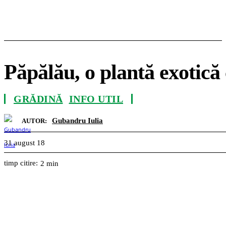
Păpălău, o plantă exotică 
GRĂDINĂ
INFO UTIL
Gubandru Iulia
AUTOR:
31 august 18
timp citire:
2
min