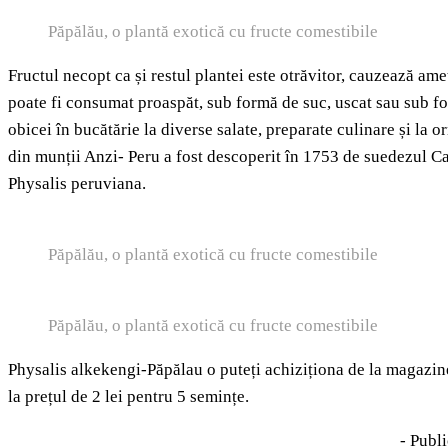
Păpălău, o plantă exotică cu fructe comestibile
Fructul necopt ca și restul plantei este otrăvitor, cauzează am
poate fi consumat proaspăt, sub formă de suc, uscat sau sub fo
obicei în bucătărie la diverse salate, preparate culinare și la or
din munții Anzi- Peru a fost descoperit în 1753 de suedezul Ca
Physalis peruviana.
Păpălău, o plantă exotică cu fructe comestibile
Păpălău, o plantă exotică cu fructe comestibile
Physalis alkekengi-Păpălau o puteți achiziționa de la magazin
la prețul de 2 lei pentru 5 semințe.
- Publi