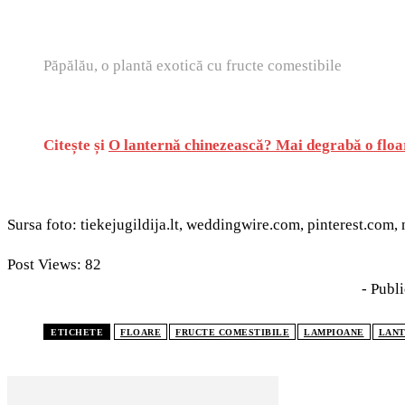
Păpălău, o plantă exotică cu fructe comestibile
Citește și
O lanternă chinezească? Mai degrabă o floa
Sursa foto: tiekejugildija.lt, weddingwire.com, pinterest.co
Post Views:
82
- Publi
ETICHETE
FLOARE
FRUCTE COMESTIBILE
LAMPIOANE
LAN