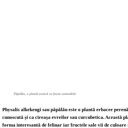
Păpălău, o plantă exotică cu fructe comestibile
Physalis alkekengi sau păpălău este o plantă erbacee perenă c
cunoscută și ca cireașa evreilor sau curcubetica. Această 
forma interesantă de felinar iar fructele sale vii de culoar