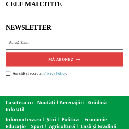
CELE MAI CITITE
NEWSLETTER
MĂ ABONEZ
Am citit și acceptat
Privacy Policy
.
Casoteca.ro
Noutăți
Amenajări
Grădină
Info Util
InformaTeca.ro
Știri
Politică
Economie
Educație
Sport
Agricultură
Casă și Grădină