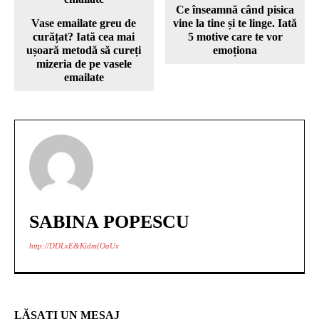
Ce înseamnă când pisica
Vase emailate greu de
vine la tine și te linge. Iată
curățat? Iată cea mai
5 motive care te vor
ușoară metodă să cureți
emoționa
mizeria de pe vasele
emailate
SABINA POPESCU
http://DDLxE&Kidm(OaUx
LĂSAȚI UN MESAJ