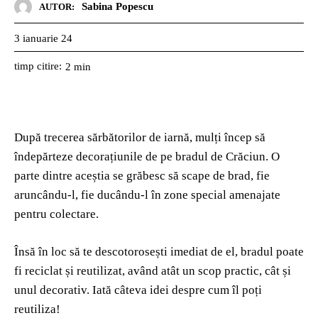
Sabina Popescu
AUTOR:
3 ianuarie 24
timp citire:
2
min
După trecerea sărbătorilor de iarnă, mulți încep să
îndepărteze decorațiunile de pe bradul de Crăciun. O
parte dintre aceștia se grăbesc să scape de brad, fie
aruncându-l, fie ducându-l în zone special amenajate
pentru colectare.
Însă în loc să te descotorosești imediat de el, bradul poate
fi reciclat și reutilizat, având atât un scop practic, cât și
unul decorativ. Iată câteva idei despre cum îl poți
reutiliza!